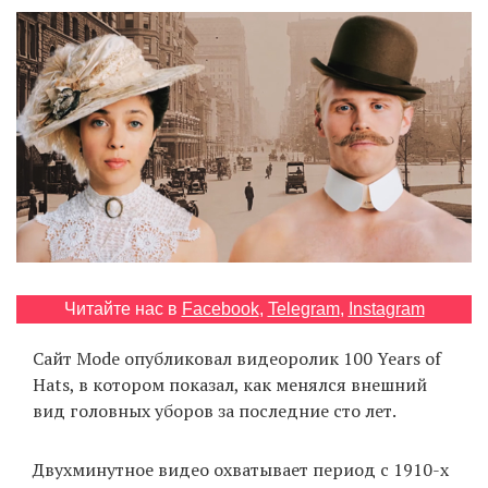
‘21
Фотопроект
Репортаж
Партнерский
материал
О
птичке
Читайте нас в
Facebook
,
Telegram
,
Instagram
Рекламодателям
Сайт Mode опубликовал видеоролик 100 Years of
Hats, в котором показал, как менялся внешний
вид головных уборов за последние сто лет.
Двухминутное видео охватывает период с 1910-х