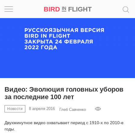
BIRD
FLIGHT
IN
Вдохновение
Почему
это
шедевр
Мир
Игра
Видео: Эволюция головных уборов
за последние 100 лет
Новости
8 апреля 2016
Новости
Глеб Савченко
Bird
in
Двухминутное видео охватывает период с 1910-х по 2010-е
Flight
годы.
Prize