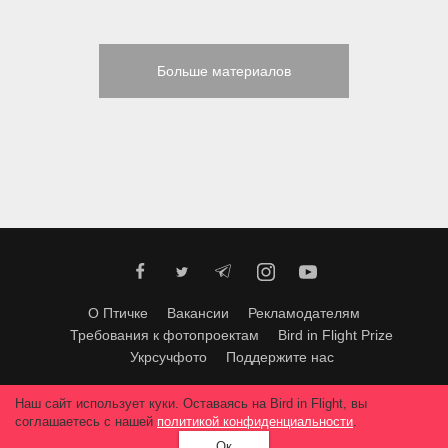
Больше материалов
О Птичке
Вакансии
Рекламодателям
Требования к фотопроектам
Bird in Flight Prize
Укрсучфото
Поддержите нас
Любое использование материалов допускается только с согласия
Наш сайт использует куки. Оставаясь на Bird in Flight, вы
редакции
.
© 2026, Bird In Flight.
соглашаетесь с нашей
политикой конфиденциальности
.
Все права защищены.
Ок