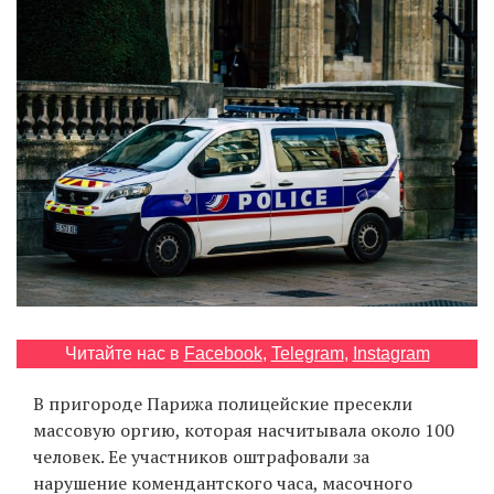
‘21
Фотопроект
Репортаж
Партнерский
материал
О
птичке
Рекламодателям
Читайте нас в
Facebook
,
Telegram
,
Instagram
В пригороде Парижа полицейские пресекли
массовую оргию, которая насчитывала около 100
человек. Ее участников оштрафовали за
нарушение комендантского часа, масочного