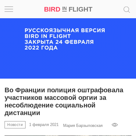
BIRD
FLIGHT
IN
Вдохновение
Почему
это
шедевр
Мир
Игра
Во Франции полиция оштрафовала
участников массовой оргии за
Новости
несоблюдение социальной
дистанции
Bird
in
1 февраля 2021
Новости
Мария Барзыловская
Flight
Prize