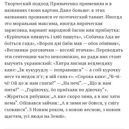
Творческий подход Примаченко применяла и в
названиях своих картин. Даже больше: в этих
названиях проявился ее поэтический талант. Иногда
это моральная максима, иногда лирическая
зарисовка, вариант народной басни или прибаутка:
«Куріпочки пляшуть і хліб пашуть», «Собачка Ада не
боїться гада», «Ворон дві баби мав — обох обнімав»,
«Веснянки-роговички — веселії птички». Переводить
эти сентенции часто невозможно, но ради них стоит
выучить украинский: «Хитра лисиця ведмедику
каже: „Їж кукурудзу — поправишся“ — а собі курочку
несе та медок п’є; в ній сила є». «Сорока каже: „Чі-чі-
чі! Ой де ж нам спати?“ — „На печі“. — „Що ж нам
пити?“ — „Горілочку, бо приїхали по дівочку“».
«Журяться рябушки: „А вже скоро зима, а в нас хати
нема“. Обізвався зайчик: „А я зими не боюся, у снігу
сховаюся“. З Новим роком, з новою весною, з новим
щастям, усі люди на Землі».