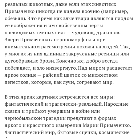
реальных животных, даже если этих животных
Примаченко никогда не видела воочию (например,
обезьян). В то время как злые твари являются плодом
ее воображения и им свойственны черты
«невидимых темных сил» — чудовищ, драконов.
Звери Примаченко антропоморфны и при
внимательном рассмотрении похожи на людей. Так,
у многих из них длинные закрученные ресницы или
дугообразные брови. Конечно же, добро всегда
побеждает, и зло низвергнуто. Над миром расцветает
яркое солнце — райский цветок со множеством
лепестков, которые, как лучи, согревают мир.
В этих ярких картинах встречаются все миры:
фантастический и трагически-реальный. Народные
сказки и трибьют умершим в войне или
чернобыльской трагедии предстают в формах
яркого и красочного измерения Марии Примаченко.
Фантастический мир, бытовые сценки, космические