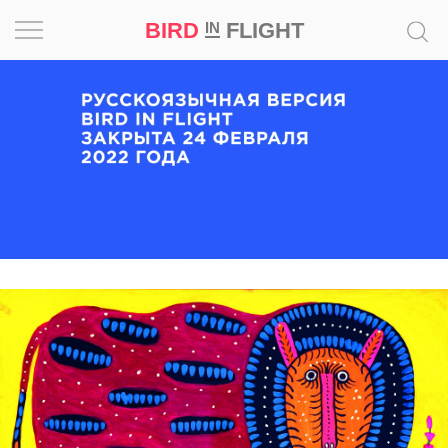
BIRD
FLIGHT
IN
Вдохновение
Почему
это
шедевр
Мир
Игра
Новости
Bird
in
Flight
Prize