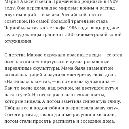
Мария Авксентьевна Примаченко родилась в 1909
году. Она пережила две мировые войны и распад
двух империй — сначала Российской, потом
советской. Но самой большой трагедией стала
Чернобыльская катастрофа 1986 года, ведь родное
село художницы граничит с 30-километровой зоной
отчуждения.
С детства Марию окружали красивые вещи — ее отец
был плотником-виртуозом и делал роскошные
деревянные скульптуры. Мама была знаменитой
вышивальщицей и научила мастерству свою дочь.
«Начиналось все так, — вспоминала художница. —
Как-то возле дома, над речкой, на цветущем лугу я
пасла гусей. На песке рисовала всякие цветы,
которые видела. А потом заметила синеватую глину.
Набрала ее в подол юбки и разрисовала нашу хату».
Соседи разглядывали дивные рисунки и хвалили,
потом стали просить расписать и соседние дома.