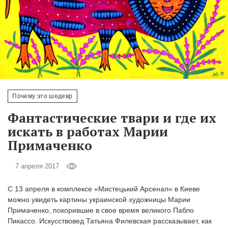
‘21
Фотопроект
Репортаж
Партнерский
Почему это шедевр
материал
Фантастические твари и где их
О
искать в работах Марии
птичке
Примаченко
Рекламодателям
7 апреля 2017
С 13 апреля в комплексе «Мистецький Арсенал» в Киеве
можно увидеть картины украинской художницы Марии
Примаченко, покорившие в свое время великого Пабло
Пикассо. Искусствовед Татьяна Филевская рассказывает, как