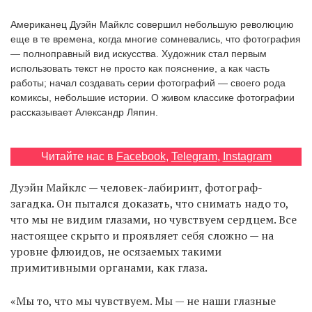
‘21
Американец Дуэйн Майклс совершил небольшую революцию
еще в те времена, когда многие сомневались, что фотография
Фотопроект
— полноправный вид искусства. Художник стал первым
использовать текст не просто как пояснение, а как часть
работы; начал создавать серии фотографий — своего рода
Репортаж
комиксы, небольшие истории. О живом классике фотографии
рассказывает Александр Ляпин.
Партнерский
материал
Читайте нас в
Facebook
,
Telegram
,
Instagram
О
птичке
Дуэйн Майклс — человек-лабиринт, фотограф-
загадка. Он пытался доказать, что снимать надо то,
что мы не видим глазами, но чувствуем сердцем. Все
Рекламодателям
настоящее скрыто и проявляет себя сложно — на
уровне флюидов, не осязаемых такими
примитивными органами, как глаза.
«Мы то, что мы чувствуем. Мы — не наши глазные