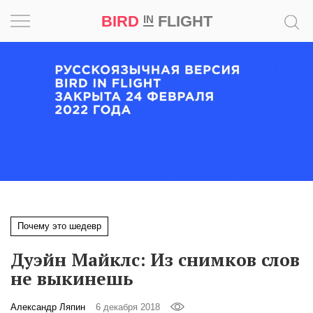
BIRD
FLIGHT
IN
Вдохновение
Почему
это
шедевр
Мир
Игра
Почему это шедевр
Новости
Дуэйн Майклс: Из снимков слов
Bird
не выкинешь
in
Flight
Александр Ляпин
6 декабря 2018
Prize