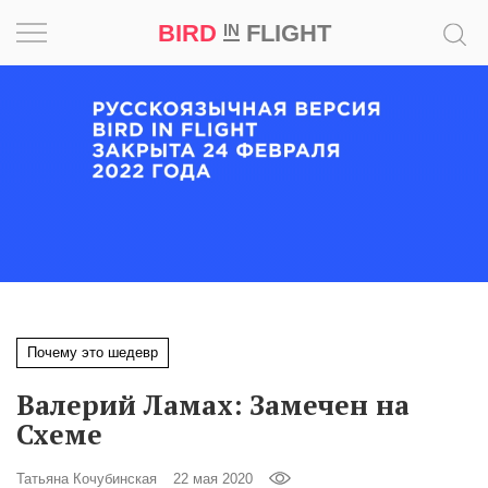
BIRD
FLIGHT
IN
Вдохновение
Почему
это
шедевр
Мир
Игра
Почему это шедевр
Новости
Валерий Ламах: Замечен на
Bird
Схеме
in
Flight
Татьяна Кочубинская
22 мая 2020
Prize