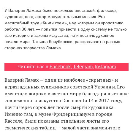
‘21
У Валерия Ламаха было несколько ипостасей: философ,
художник, поэт, автор монументальных мозаик. Его
Фотопроект
масштабный труд «Книги схем», над которым он кропотливо
работал 30 лет, — попытка привести в одну систему не только
всю историю и законы искусства, но и постичь духовное
Репортаж
начало мира. Татьяна Кочубинская рассказывает о разных
сторонах творчества Ламаха.
Партнерский
материал
Читайте нас в
Facebook
,
Telegram
,
Instagram
О
птичке
Валерий Ламах — один из наиболее «скрытных» и
неразгаданных художников советской Украины. Его
имя стало широко известно миру благодаря выставке
Рекламодателям
современного искусства Documenta 14 в 2017 году,
почти через сорок лет после смерти художника.
Именно там, в музее Фридерицианум в городе
Касселе, были показаны отдельные листы его
схематических таблиц — малой части знаменитого