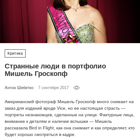
‘21
Фотопроект
Репортаж
Партнерский
Критика
материал
Странные люди в портфолио
Мишель Гроскопф
О
птичке
Антон Шебетко
7 сентября 2017
Рекламодателям
Американский фотограф Мишель Гроскопф много снимает на
заказ для изданий вроде Vice, но ее настоящая страсть —
портреты незнакомцев, сделанные на улице. Фактурные лица,
внимание к деталям и наличие вспышки — Мишель
рассказала Bird in Flight, как она снимает и как определяет, кто
будет хорошо смотреться в кадре.