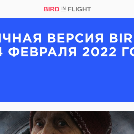
BIRD
FLIGHT
IN
кт
Репортаж