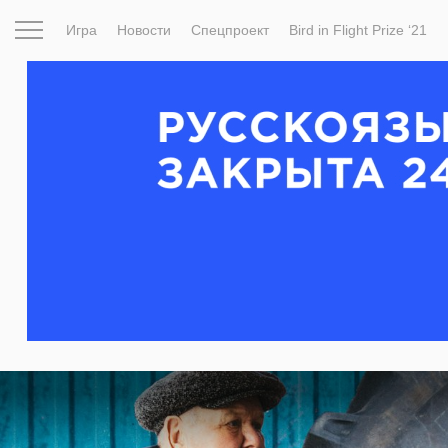
Игра
Новости
Спецпроект
Bird in Flight Prize ‘21
Вдохновение
Почему это шедевр
Мир
Фотопрое