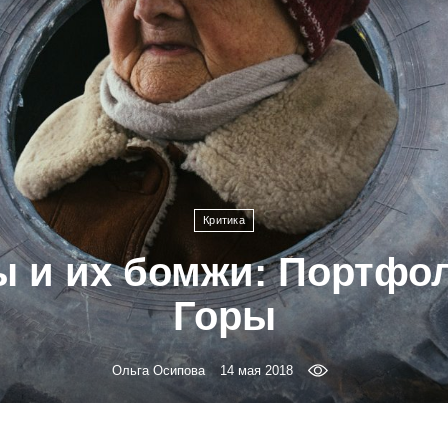
Критика
 и их бомжи: Портфо
Горы
Ольга Осипова
14 мая 2018