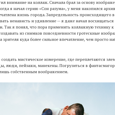
атил внимание на коллаж. Сначала брал за основу изображ
когда я начал серию «Сон разума», у меня накопился архи
ечатлена жизнь города. Запредельность происходящего в
вать ненависть и удивление — я даже начал восхищаться
и. Так я понял, что пора применить коллажную технику к
создавать из снимков повседневности гротескные изобр
 зрителя куда более сильное впечатление, чем просто на
 создать мистическое измерение, где переплетаются эле
ы, люди, пейзажи, манекены. Погрузиться в фантасмаго
лишь собственным воображением.