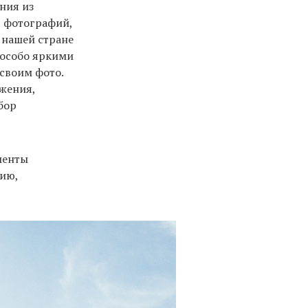
ения из
в фотографий,
 нашей стране
 особо яркими
 своим фото.
ажения,
бор
менты
рию,