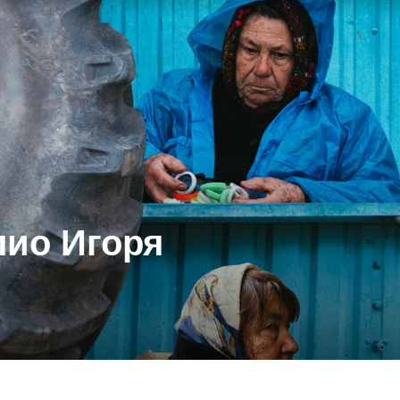
лио Игоря