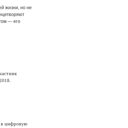
й жизни, но не
лицетворяют
том — его
Участник
2018.
о в цифровую