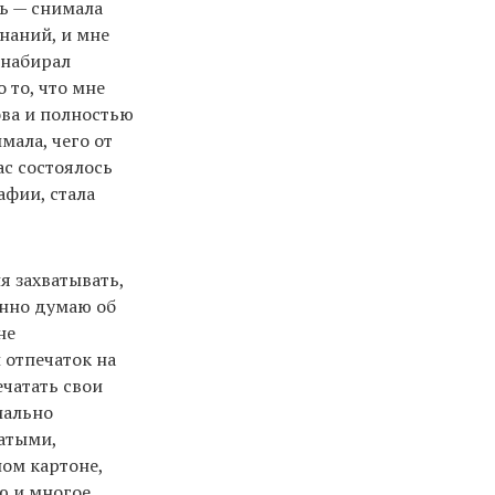
ть — снимала
знаний, и мне
 набирал
 то, что мне
ова и полностью
мала, чего от
ас состоялось
афии, стала
я захватывать,
янно думаю об
не
 отпечаток на
ечатать свои
иально
сатыми,
ом картоне,
ю и многое