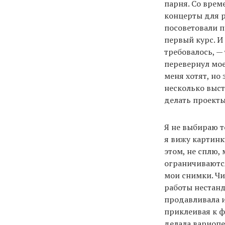
парня. Со врем
концерты для р
посоветовали п
первый курс. И
требовалось, —
перевернул мое
меня хотят, но 
несколько выст
делать проекты
Я не выбираю т
я вижу картинк
этом, не сплю,
ограничиваются
мои снимки. Чи
работы нестанд
продавливала и
приклеивая к ф
делала вариопе