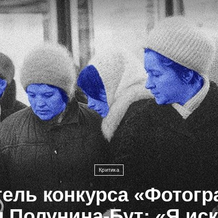
Критика
ель конкурса «Фотогр
 Полунина-Бут: «Я ис