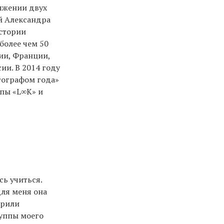
тяжении двух
ой Александра
истории
более чем 50
зии, Франции,
ии. В 2014 году
отографом года»
ппы «L∞K» и
сь учиться.
для меня она
арили
руппы моего