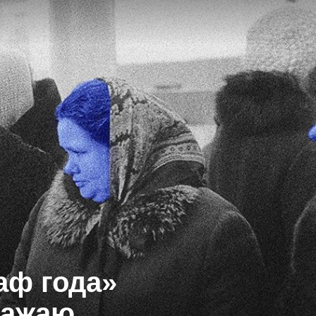
аф года»
кажаю