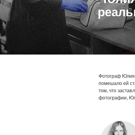
реаль
Фотограф Юлия 
помешало ей ста
том, что застав
фотографии, Юли