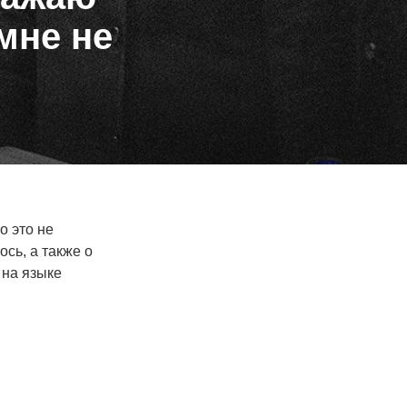
мне не
о это не
сь, а также о
 на языке