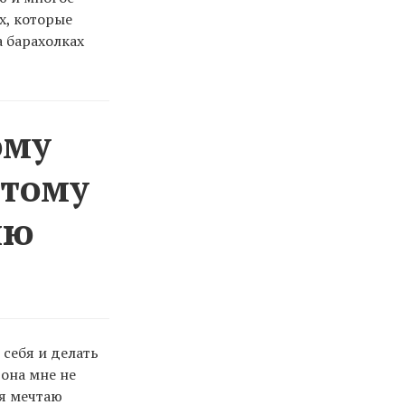
х, которые
 барахолках
ому
отому
лю
 себя и делать
 она мне не
 я мечтаю