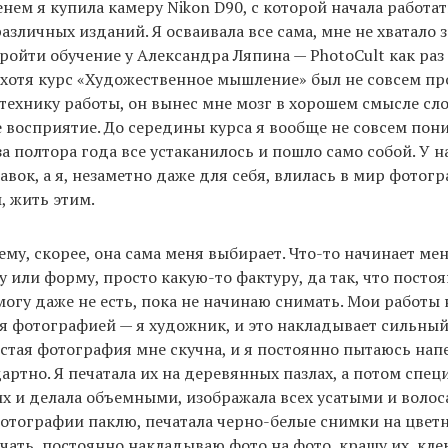
енем я купила камеру Nikon D90, с которой начала работа
азличных изданий. Я осваивала все сама, мне не хватало 
ройти обучение у Александра Ляпина — PhotoCult как раз
 хотя курс «Художественное мышление» был не совсем про
 технику работы, он вынес мне мозг в хорошем смысле сл
 восприятие. До середины курса я вообще не совсем пони
за полтора года все устаканилось и пошло само собой. У н
авок, а я, незаметно даже для себя, влилась в мир фотогр
, жить этим.
ему, скорее, она сама меня выбирает. Что-то начинает мен
у или форму, просто какую-то фактуру, да так, что посто
 могу даже не есть, пока не начинаю снимать. Мои работы 
 фотографией — я художник, и это накладывает сильный
стая фотография мне скучна, и я постоянно пытаюсь нап
артно. Я печатала их на деревянных пазлах, а потом спец
х и делала объемными, изображала всех усатыми и воло
отографии паклю, печатала черно-белые снимки на цветн
чать, постоянно накладываю фото на фото, крашу их, кле