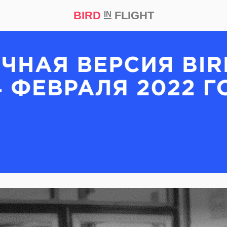
BIRD
FLIGHT
IN
кт
Репортаж