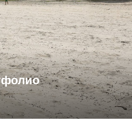
тфолио