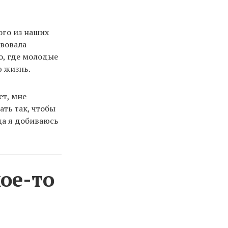
ого из наших
твовала
о, где молодые
 жизнь.
ет, мне
ать так, чтобы
гда я добиваюсь
ое-то