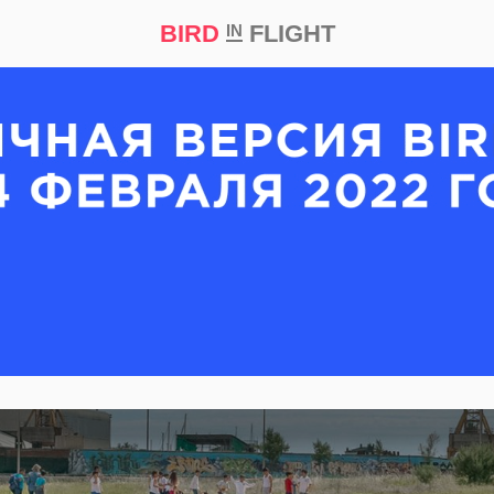
BIRD
FLIGHT
IN
кт
Репортаж