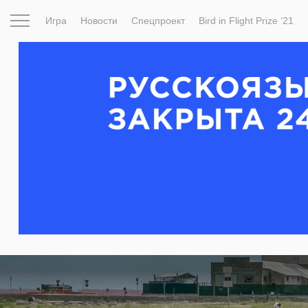
Игра
Новости
Спецпроект
Bird in Flight Prize ‘21
Вдохновение
Почему это шедевр
Мир
Фотопрое