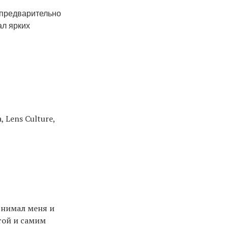
 предварительно
ал ярких
 Lens Culture,
снимал меня и
той и самим