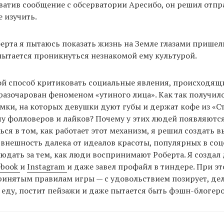
ватив сообщение с обсерватории Аресибо, он решил отпр
е изучить.
рта я пытаюсь показать жизнь на Земле глазами пришел
пытается проникнуться незнакомой ему культурой.
ой способ критиковать социальные явления, происходящи
разочарован феноменом «утиного лица». Как так получило
ки, на которых девушки дуют губы и держат кофе из «Ст
у фолловеров и лайков? Почему у этих людей появляютс
ься в том, как работает этот механизм, я решил создать
 внешность далека от идеалов красоты, популярных в соц
юдать за тем, как люди воспринимают Роберта. Я создал 
ebook
и
Instagram
и даже завел профайл в тиндере. При эт
инятым правилам игры — с удовольствием позирует, дел
еду, постит пейзажи и даже пытается быть фэшн-блогер