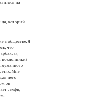
авиться на
ьца, который
е в обществе. Я
сь, что
арбакса»,
я поклонники?
 выдуманного
сетях. Мне
для него
ом он
ает селфи,
ом.