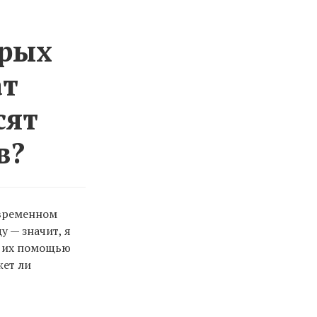
орых
ат
сят
в?
овременном
у — значит, я
с их помощью
жет ли