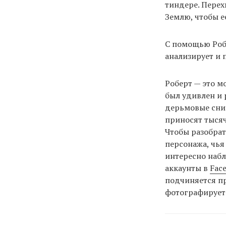
тиндере. Перех
Землю, чтобы е
С помощью Робе
анализирует и 
Роберт — это м
был удивлен и 
дерьмовые сним
приносят тысяч
Чтобы разобрат
персонажа, чья
интересно набл
аккаунты в
Fac
подчиняется пр
фотографирует 