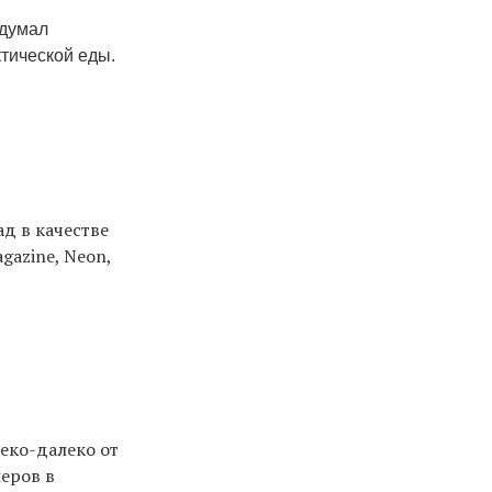
ыдумал
ктической еды.
д в качестве
gazine, Neon,
еко-далеко от
неров в