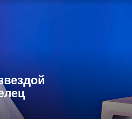
 звездой
елец