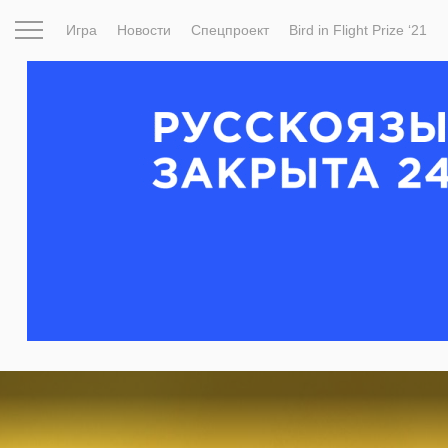
Игра
Новости
Спецпроект
Bird in Flight Prize ‘21
Вдохновение
Почему это шедевр
Мир
Фотопрое