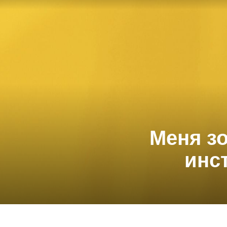
Меня зо
инс