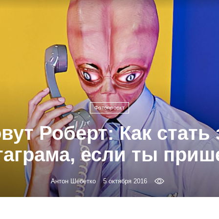
Фотопроект
вут Роберт: Как стать
таграма, если ты приш
Антон Шебетко
5 октября 2016