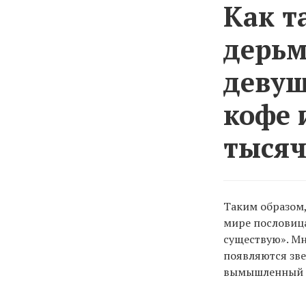
Как т
дерьм
девуш
кофе 
тысяч
Таким образом
мире пословица
существую». Мн
появляются зве
вымышленный п