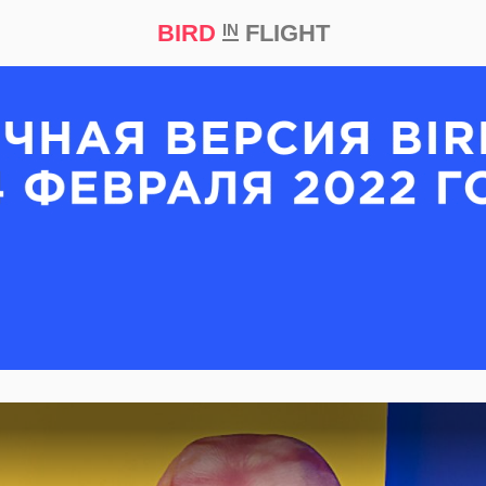
BIRD
FLIGHT
IN
кт
Репортаж