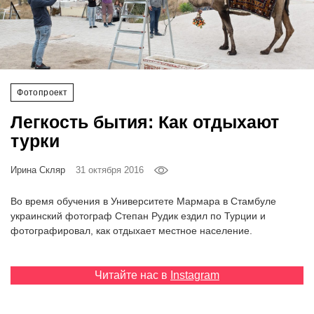
‘21
Фотопроект
Репортаж
Фотопроект
Легкость бытия: Как отдыхают
Партнерский
материал
турки
Ирина Скляр
31 октября 2016
О
птичке
Во время обучения в Университете Мармара в Стамбуле
украинский фотограф Степан Рудик ездил по Турции и
Рекламодателям
фотографировал, как отдыхает местное население.
Читайте нас в
Instagram