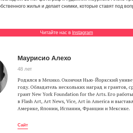
бственного жилья и делает снимки, которые ставят под воп
Читайте нас в
Instagram
Маурисио Алехо
48 лет
Родился в Мехико. Окончил Нью-Йоркский универ
году. Обладатель нескольких наград и грантов, 
грант New York Foundation for the Arts. Его рабо
в Flash Art, Art News, Vice, Art in America и выста
Америке, Японии, Испании, Франции и Мексике.
Сайт