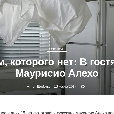
Фотопроект
, которого нет: В гост
Маурисио Алехо
Антон Шебетко
13 марта 2017
последних 15 лет фотограф и художник Маурисио Алехо пр