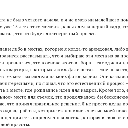
кта не было четкого начала, и я не имею ни малейшего пон
 уже 15 лет с того момента, как я сделал первый кадр, х
лагал, что это будет долгосрочный проект.
ланы либо в местах, которые я когда-то арендовал, либо 
нравится рассказывать, что я выбираю эти места из-за пр
ен признаться, что в основе этого выбора — самодисципл
сь квартиры, в которых я жил. Даже не так — мне не всегд
из тех мест выглядели на моих фотографиях. Они казалис
еинтересными, но я знал, что это естественный процесс 
ь в месте, где рождались идеи для кадров. Кроме того, е
ьное» место для съемок, это продолжалось бы бесконечн
аю, что принял правильное решение. Я не просто делал к
создавал работы, которые становились частью моей пов
концепции есть определенная логика, которая в свою оче
овой красоты.