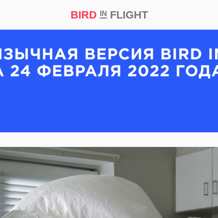
BIRD
FLIGHT
IN
кт
Репортаж