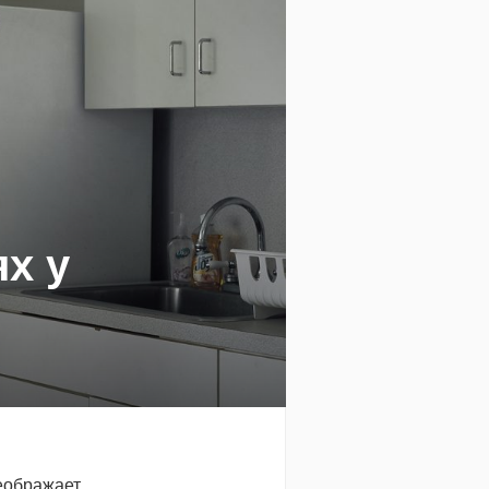
ях у
еображает