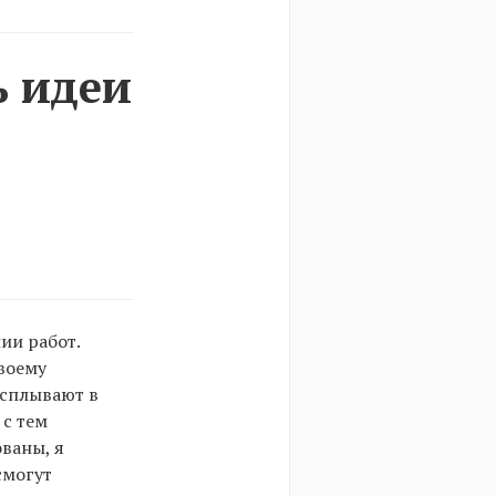
ь идеи
ии работ.
воему
всплывают в
 с тем
ваны, я
смогут