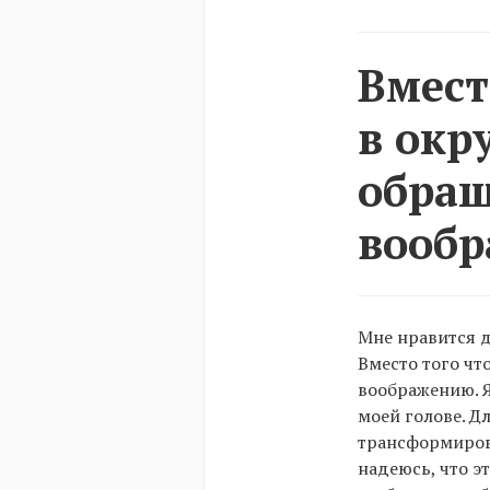
Вмест
в окр
обращ
вообр
Мне нравится д
Вместо того чт
воображению. 
моей голове. Д
трансформирова
надеюсь, что э