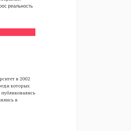
рос реальность
ситет в 2002
среди которых
ты публиковались
влялись в