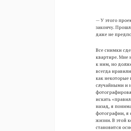
— У этого прое
закончу. Прошло
даже не предпо
Все снимки сде
квартире. Мне 
к ним, но долж
всегда нравили
как некоторые 
случайными и н
фотографироват
искать «правил
назад, я поним
фотографии, я 
жизни. В этой 
становится осн