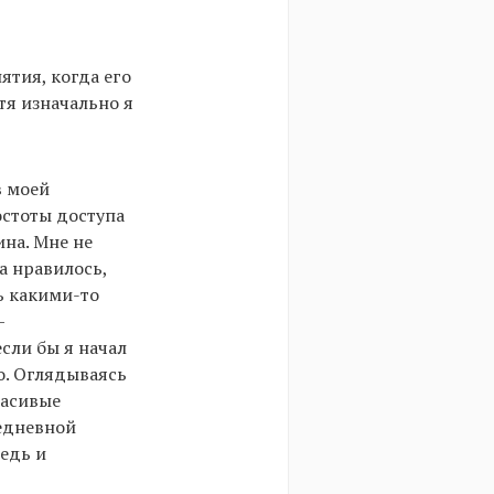
ятия, когда его
отя изначально я
в моей
остоты доступа
ина. Мне не
а нравилось,
ь какими-то
—
сли бы я начал
о. Оглядываясь
расивые
седневной
редь и