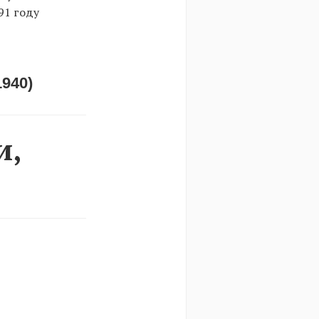
91 году
940)
и,