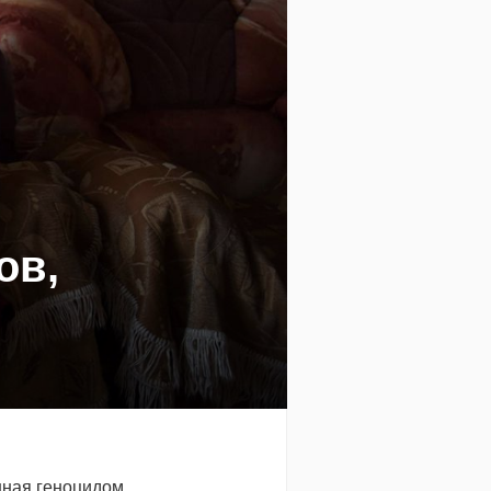
ов,
нная геноцидом.