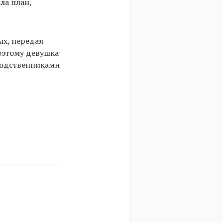
ла план,
ых, передал
поэтому девушка
 родственниками