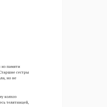
 из памяти
 Старшие сестры
ла, но не
му колхоз
есь телятницей,