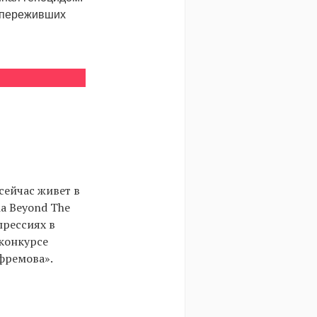
, переживших
сейчас живет в
ia Beyond The
епрессиях в
конкурсе
фремова».