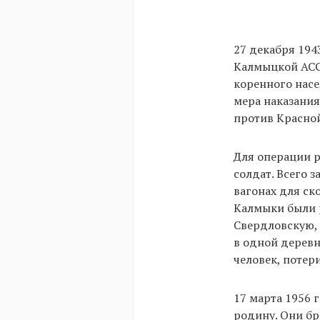
27 декабря 194
Калмыцкой АССР
коренного насе
мера наказания
против Красно
Для операции р
солдат. Всего 
вагонах для ск
Калмыки были р
Свердловскую, 
в одной деревн
человек, потер
17 марта 1956 
родину. Они бр