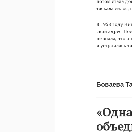
потом стала до
таскала силос, 
В 1958 году Ни
свой адрес. По
не знала, что 
и устроилась т
Боваева Та
«Одна
объед