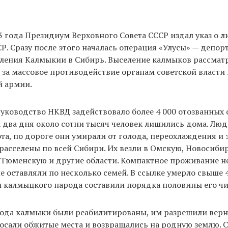
3 года Президиум Верховного Совета СССР издал указ о 
. Сразу после этого началась операция «Улусы» — депор
ления Калмыкии в Сибирь. Выселение калмыков рассмат
 за массовое противодействие органам советской власти 
й армии.
уководство НКВД задействовало более 4 000 отозванных 
за два дня около сотни тысяч человек лишились дома. Лю
ота, по дороге они умирали от голода, переохлаждения и
асселены по всей Сибири. Их везли в Омскую, Новосиби
Тюменскую и другие области. Компактное проживание не
е оставляли по несколько семей. В ссылке умерло свыше 
и калмыцкого народа составили порядка половины его ч
года калмыки были реабилитированы, им разрешили верн
осали обжитые места и возвращались на родную землю. 