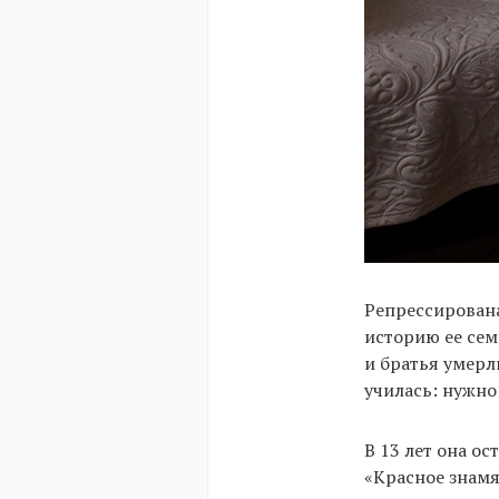
Репрессирована
историю ее сем
и братья умерли
училась: нужно
В 13 лет она ос
«Красное знамя