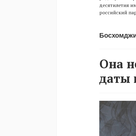
десятилетия им
российский па
Босхомджи
Она н
даты 