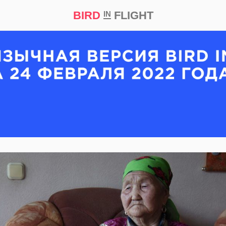
BIRD
FLIGHT
IN
кт
Репортаж