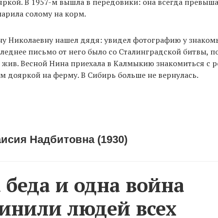
яркой. В 1957-м вышла в передовики: она всегда превыша
парила солому на корм.
ну Николаевну нашел дядя: увидел фотографию у знаком
следнее письмо от него было со Сталинградской битвы, 
он жив. Весной Нина приехала в Калмыкию знакомиться с
ам дояркой на ферму. В Сибирь больше не вернулась.
исия Надбитовна (1930)
 беда и одна война
инили людей всех