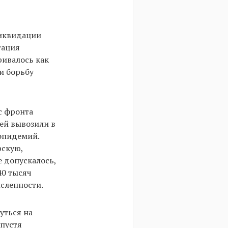
ликвидации
тация
ривалось как
и борьбу
с фронта
дей вывозили в
 эпидемий.
рскую,
 допускалось,
40 тысяч
исленности.
уться на
Спустя