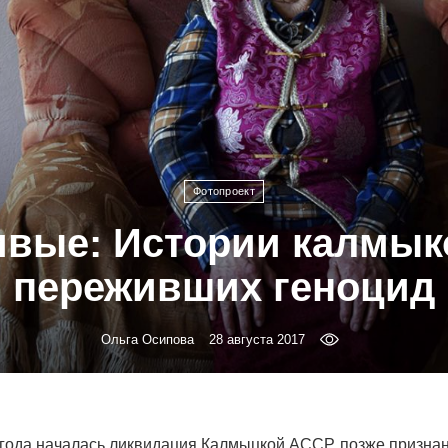
Фотопроект
вые: Истории калмык
переживших геноцид
Ольга Осипова
28 августа 2017
 года началась ликвидация Калмыцкой АССР, позже призна