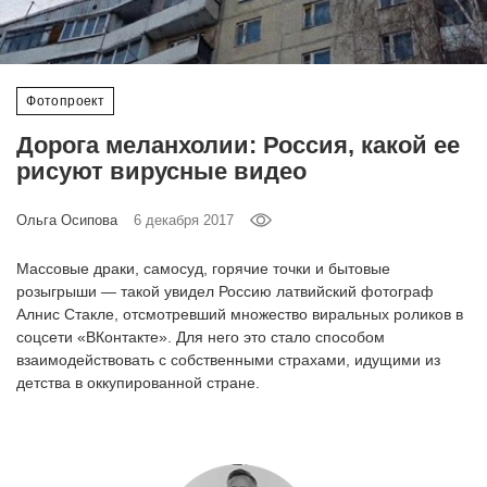
‘21
Фотопроект
Фотопроект
Репортаж
Дорога меланхолии: Россия, какой ее
рисуют вирусные видео
Партнерский
материал
Ольга Осипова
6 декабря 2017
О
Массовые драки, самосуд, горячие точки и бытовые
птичке
розыгрыши — такой увидел Россию латвийский фотограф
Алнис Стакле, отсмотревший множество виральных роликов в
соцсети «ВКонтакте». Для него это стало способом
Рекламодателям
взаимодействовать с собственными страхами, идущими из
детства в оккупированной стране.