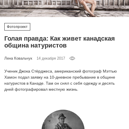
‘21
Фотопроект
Фотопроект
Репортаж
Голая правда: Как живет канадская
община натуристов
Партнерский
материал
Лена Ковальчук
14 декабря 2017
О
Ученик Джока Стёрджеса, американский фотограф Мэттью
птичке
Хамон подал заявку на 10-дневное пребывание в общине
натуристов в Канаде. Там он снял с себя одежду и десять
дней фотографировал местную жизнь.
Рекламодателям