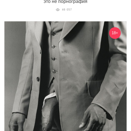
это не порнография
46 057
18+