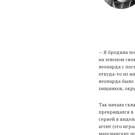
— Я бродила по
на зеленом све
леопарда с пос
откуда-то из и
леопарда было 
хищников, окру
Так начала скл
превращался в 
серией я видел
агент (его игр
марсианских п