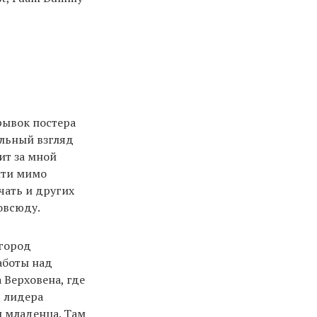
рывок постера
альный взгляд
ит за мной
йти мимо
чать и других
овсюду.
 город
аботы над
 Верховена, где
в лидера
 младенца. Там