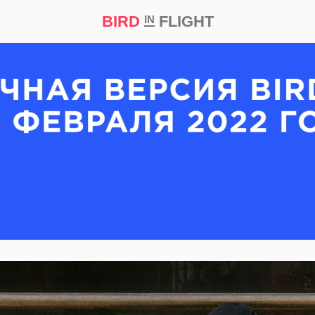
BIRD
FLIGHT
IN
кт
Репортаж