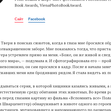
Book Awards, VienaPhotoBookAward.
Сайт
Facebook
 Твери в поисках сюжетов, когда в глаза мне бросился об
жевыкрашенном заборе. Мне показалось тогда, что прист
тера устремлен прямо на меня. «Боже, он же живой и след
ного мира», — подумала я. И сфотографировала его — про
невозможно, он сам просился в кадр. После я начала заме
жавших меня или бродивших рядом. Я стала видеть их п
адываться серия, в которой хищники казались живыми, а
естественную среду обитания этих животных. Во время р
а перед глазами картину из фильма «Вспомнить все» Пола
ал Шварценеггер) обнаруживает в животе одного из герое
овстанцев, мутировавшего и напоминающего по размерам