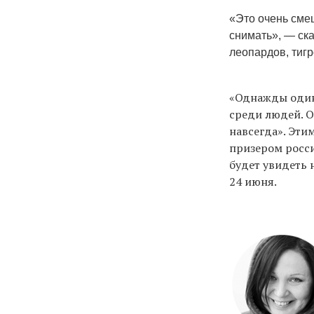
«Это очень смеш
снимать», — ска
леопардов, тигр
«Однажды один
среди людей. О
навсегда». Эти
призером росси
будет увидеть
24 июня.