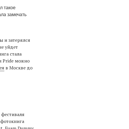
л такое
ала замечать
 и затерялся
не уйдет
нига стала
 Pride можно
ея
в Москве до
 фестиваля
е фотокнига
st, Fuam Dummy