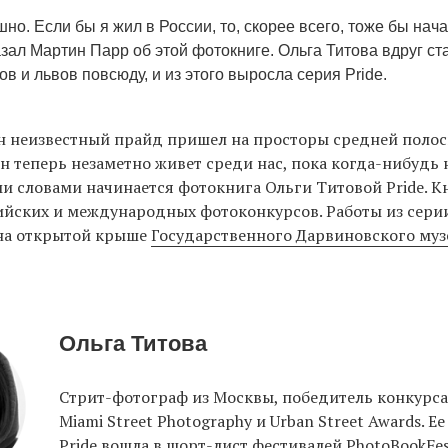
но. Если бы я жил в России, то, скорее всего, тоже бы нача
зал Мартин Парр об этой фотокниге. Ольга Титова вдруг ст
ов и львов повсюду, и из этого выросла серия Pride.
 неизвестный прайд пришел на просторы средней полосы
н теперь незаметно живет среди нас, пока когда-нибудь 
ми словами начинается фотокнига Ольги Титовой Pride. К
йских и международных фотоконкурсов. Работы из серии
 на открытой крыше
Государственного Дарвиновского муз
Ольга Титова
Стрит-фотограф из Москвы, победитель конкурса
Miami Street Photography и Urban Street Awards. Е
Pride вошла в шорт-лист фестивалей PhotoBookFe