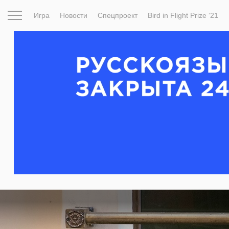
Игра
Новости
Спецпроект
Bird in Flight Prize ‘21
Вдохновение
Почему это шедевр
Мир
Фотопрое