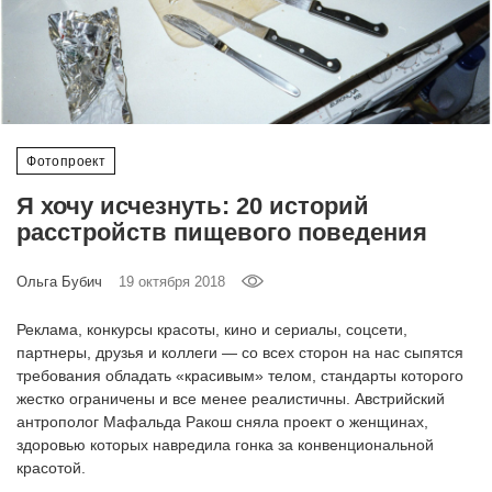
‘21
Фотопроект
Репортаж
Фотопроект
Партнерский
Я хочу исчезнуть: 20 историй
материал
расстройств пищевого поведения
О
Ольга Бубич
19 октября 2018
птичке
Реклама, конкурсы красоты, кино и сериалы, соцсети,
Рекламодателям
партнеры, друзья и коллеги — со всех сторон на нас сыпятся
требования обладать «красивым» телом, стандарты которого
жестко ограничены и все менее реалистичны. Австрийский
антрополог Мафальда Ракош сняла проект о женщинах,
здоровью которых навредила гонка за конвенциональной
красотой.