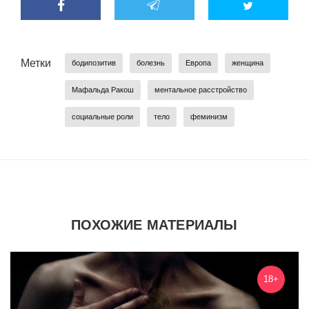
Метки
бодипозитив
болезнь
Европа
женщина
Мафальда Ракош
ментальное расстройство
социальные роли
тело
феминизм
ПОХОЖИЕ МАТЕРИАЛЫ
18+