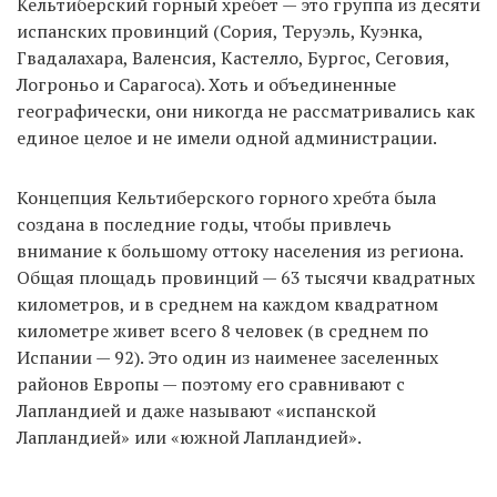
Кельтиберский горный хребет — это группа из десяти
испанских провинций (Сория, Теруэль, Куэнка,
Гвадалахара, Валенсия, Кастелло, Бургос, Сеговия,
EN
UA
Логроньо и Сарагоса). Хоть и объединенные
географически, они никогда не рассматривались как
единое целое и не имели одной администрации.
Концепция Кельтиберского горного хребта была
создана в последние годы, чтобы привлечь
внимание к большому оттоку населения из региона.
Общая площадь провинций — 63 тысячи квадратных
километров, и в среднем на каждом квадратном
километре живет всего 8 человек (в среднем по
Испании — 92). Это один из наименее заселенных
районов Европы — поэтому его сравнивают с
Лапландией и даже называют «испанской
Лапландией» или «южной Лапландией».