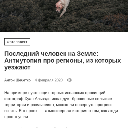
‘21
Фотопроект
Репортаж
Фотопроект
Партнерский
Последний человек на Земле:
материал
Антиутопия про регионы, из которых
уезжают
О
птичке
Антон Шебетко
4 февраля 2020
Рекламодателям
На примере пустеющих горных испанских провинций
фотограф Хуан Альвадо исследует брошенные сельские
территории и размышляет, можно ли повернуть прогресс
вспять. Его проект — атмосферная история о том, как люди
просто ушли.