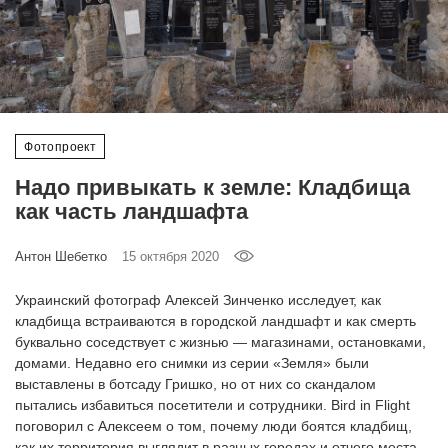
‘21
Фотопроект
Репортаж
Фотопроект
Партнерский
Надо привыкать к земле: Кладбища
материал
как часть ландшафта
О
Антон Шебетко
15 октября 2020
птичке
Украинский фотограф Алексей Зинченко исследует, как
Рекламодателям
кладбища встраиваются в городской ландшафт и как смерть
буквально соседствует с жизнью — магазинами, остановками,
домами. Недавно его снимки из серии «Земля» были
выставлены в ботсаду Гришко, но от них со скандалом
пытались избавиться посетители и сотрудники. Bird in Flight
поговорил с Алексеем о том, почему люди боятся кладбищ,
как их территория выглядит в разных городах и отчего места