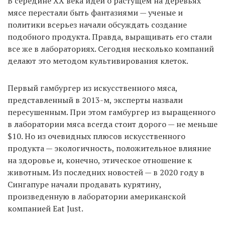
В середине ХХ века идеи о растущем на деревьях
мясе перестали быть фантазиями — ученые и
политики всерьез начали обсуждать создание
EN
UA
подобного продукта. Правда, выращивать его стали
все же в лабораториях. Сегодня несколько компаний
делают это методом культивирования клеток.
Первый гамбургер из искусственного мяса,
представленный в 2013-м, эксперты назвали
пересушенным. При этом гамбургер из выращенного
в лаборатории мяса всегда стоит дорого — не меньше
$10. Но из очевидных плюсов искусственного
продукта — экологичность, положительное влияние
на здоровье и, конечно, этическое отношение к
животным. Из последних новостей — в 2020 году в
Сингапуре начали продавать курятину,
произведенную в лаборатории американской
компанией Eat Just.