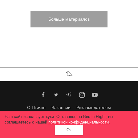
Больше материалов
О Птичке
Вакансии
Рекламодателям
Требования к фотопроектам
Bird in Flight Prize
Наш сайт использует куки. Оставаясь на Bird in Flight, вы
Укрсучфото
Поддержите нас
соглашаетесь с нашей
политикой конфиденциальности
.
Ок
Любое использование материалов допускается только с согласия