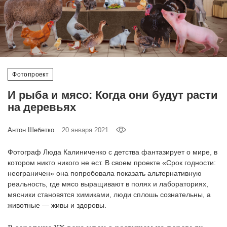
‘21
Фотопроект
Репортаж
Фотопроект
Партнерский
И рыба и мясо: Когда они будут расти
материал
на деревьях
О
Антон Шебетко
20 января 2021
птичке
Фотограф Люда Калиниченко с детства фантазирует о мире, в
Рекламодателям
котором никто никого не ест. В своем проекте «Срок годности:
неограничен» она попробовала показать альтернативную
реальность, где мясо выращивают в полях и лабораториях,
мясники становятся химиками, люди сплошь сознательны, а
животные — живы и здоровы.