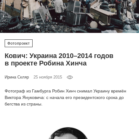
‘21
Фотопроект
Репортаж
Фотопроект
Партнерский
Кович: Украина 2010–2014 годов
материал
в проекте Робина Хинча
О
Ирина Скляр
25 ноября 2015
птичке
Фотограф из Гамбурга Робин Хинч снимал Украину времён
Виктора Януковича: с начала его президентского срока до
Рекламодателям
бегства из страны.