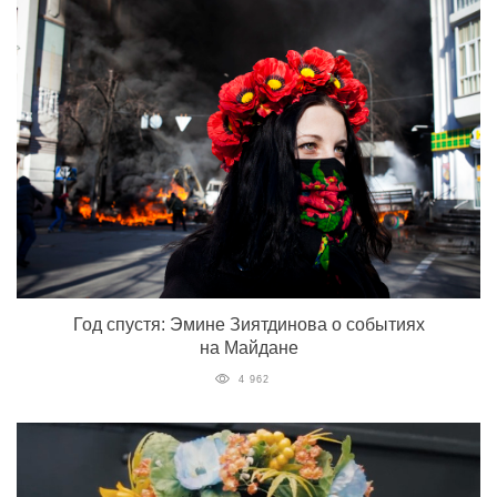
Год спустя: Эмине Зиятдинова о событиях
на Майдане
4 962