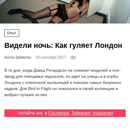
‘21
Фотопроект
Опыт
Репортаж
Видели ночь: Как гуляет Лондон
Партнерский
материал
Антон Шебетко
19 сентября 2017
В те дни, когда Дэвид Ричардсон не снимает моделей и поп-
О
звезд для глянцевых журналов, он идет на улицы и в клубы
птичке
Лондона с пленочной мыльницей в поисках самых безумных
кадров. Для Bird in Flight он покопался в своей коллекции и
Рекламодателям
выбрал лучшие из них.
Читайте нас в
Facebook
,
Telegram
,
Instagram