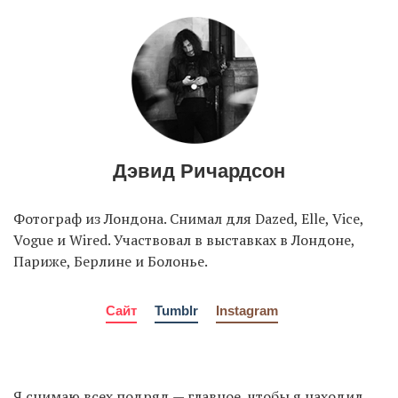
EN
UA
Дэвид Ричардсон
Фотограф из Лондона. Снимал для Dazed, Elle, Vice,
Vogue и Wired. Участвовал в выставках в Лондоне,
Париже, Берлине и Болонье.
Сайт
Tumblr
Instagram
Я снимаю всех подряд — главное, чтобы я находил