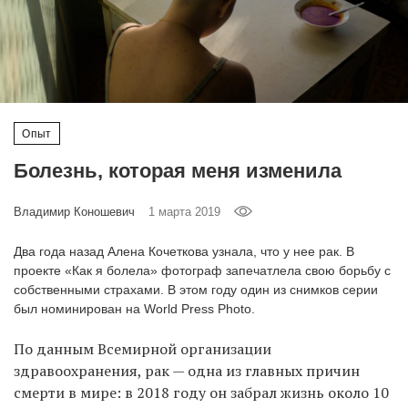
‘21
Фотопроект
Репортаж
Опыт
Партнерский
Болезнь, которая меня изменила
материал
Владимир Коношевич
1 марта 2019
О
птичке
Два года назад Алена Кочеткова узнала, что у нее рак. В
проекте «Как я болела» фотограф запечатлела свою борьбу с
Рекламодателям
собственными страхами. В этом году один из снимков серии
был номинирован на World Press Photo.
По данным Всемирной организации
здравоохранения, рак — одна из главных причин
смерти в мире: в 2018 году он забрал жизнь около 10