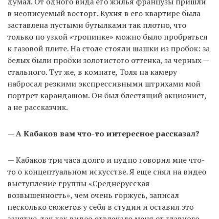
думал. От одного вида его жилья французы пришли
в неописуемый восторг. Кухня в его квартире была
заставлена пустыми бутылками так плотно, что
только по узкой «тропинке» можно было пробраться
к газовой плите. На столе стояли шашки из пробок: за
белых были пробки золотистого оттенка, за черных —
стального. Тут же, в комнате, Толя на камеру
набросал резкими экспрессивными штрихами мой
портрет карандашом. Он был блестящий акционист,
а не рассказчик.
— А Кабаков вам что-то интересное рассказал?
— Кабаков три часа долго и нудно говорил мне что-
то о концептуальном искусстве. Я еще снял на видео
выступление группы «Среднерусская
возвышенность», чем очень горжусь, записал
несколько сюжетов у себя в студии и оставил это
занятие, так как видео отвлекало меня от главного —