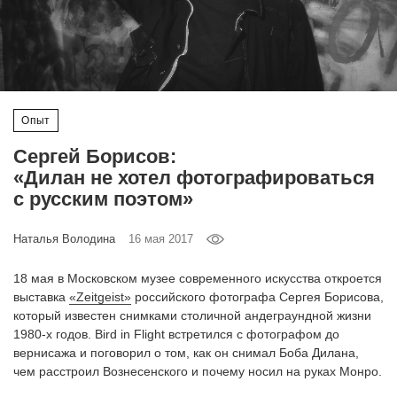
‘21
Фотопроект
Репортаж
Опыт
Партнерский
Сергей Борисов:
материал
«Дилан не хотел фотографироваться
с русским поэтом»
О
птичке
Наталья Володина
16 мая 2017
18 мая в Московском музее современного искусства откроется
Рекламодателям
выставка
«Zeitgeist»
российского фотографа Сергея Борисова,
который известен снимками столичной андеграундной жизни
1980-х годов. Bird in Flight встретился с фотографом до
вернисажа и поговорил о том, как он снимал Боба Дилана,
чем расстроил Вознесенского и почему носил на руках Монро.