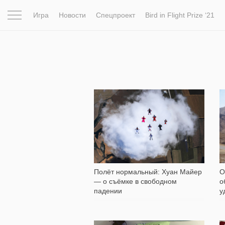
Игра
Новости
Спецпроект
Bird in Flight Prize ‘21
Вдохновение
Почему это шедевр
Мир
Фотопрое
1 808
Полёт нормальный: Хуан Майер
О
— о съёмке в свободном
о
падении
у