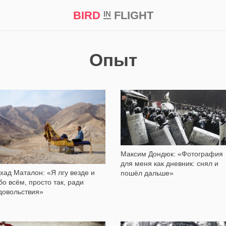
BIRD
FLIGHT
IN
кт
Репортаж
Опыт
3 652
14 792
Максим Дондюк: «Фотография
для меня как дневник: снял и
хад Маталон: «Я лгу везде и
пошёл дальше»
бо всём, просто так, ради
довольствия»