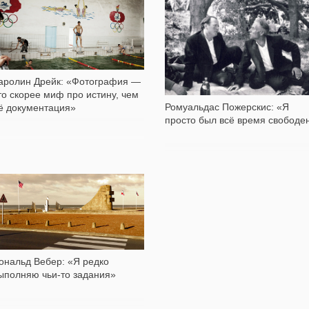
2 034
15 085
аролин Дрейк: «Фотография —
то скорее миф про истину, чем
Ромуальдас Пожерскис: «Я
ё документация»
просто был всё время свободе
4 200
ональд Вебер: «Я редко
ыполняю чьи-то задания»