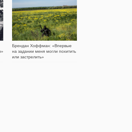
7 225
Брендан Хоффман: «Впервые
н»
на задании меня могли похитить
или застрелить»