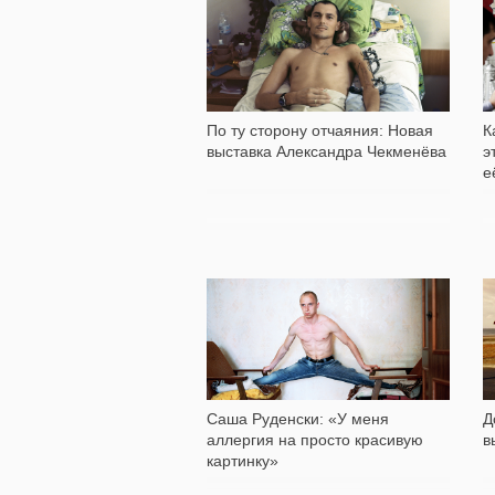
6 456
По ту сторону отчаяния: Новая
К
выставка Александра Чекменёва
э
е
6 771
Саша Руденски: «У меня
Д
аллергия на просто красивую
в
картинку»