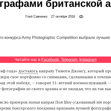
графами британской 
Глеб Савченко
27 октября 2016
о конкурса Army Photographic Competition выбрало лучши
Читайте нас в
Facebook
,
Telegram
,
Instagram
раф года»
досталось
капралу Тимоти Джонсу, который пр
жюри свое портфолио со снимками, сделанными в течени
 рад этой победе, — говорит 31-летний военнослужащий. —
 фотографии из своего архива и не ожидал, что их так вы
число призеров попал капрал Пол Шоу (сделанный им пор
время боксерского поединка признали лучшей фотографие