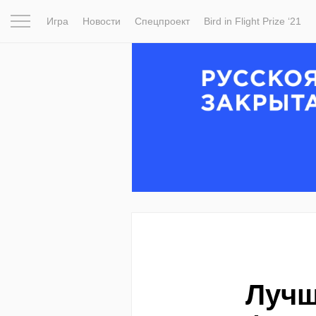
Игра
Новости
Спецпроект
Bird in Flight Prize ‘21
Вдохновение
Почему это шедевр
Мир
Фотопрое
Лучш