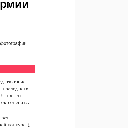
армии
е фотографии
едставил на
е последнего
 Я просто
соко оценят».
трет
й конкурса), а