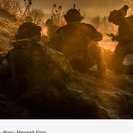
». Фото: Мюррей Кёрр