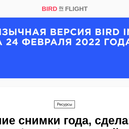
BIRD
FLIGHT
IN
кт
Репортаж
Ресурсы
ие снимки года, сдел