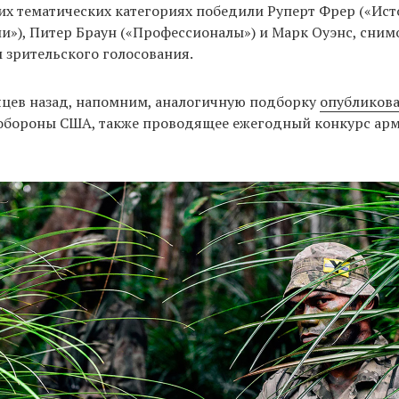
их тематических категориях победили Руперт Фрер («Ис
и»), Питер Браун («Профессионалы») и Марк Оуэнс, сним
 зрительского голосования.
яцев назад, напомним, аналогичную подборку
опубликов
обороны США, также проводящее ежегодный конкурс ар