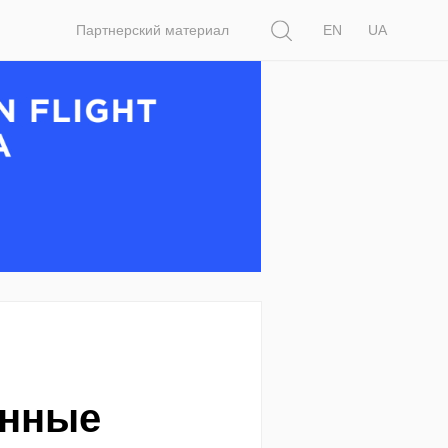
Поиск
Партнерский материал
EN
UA
анные