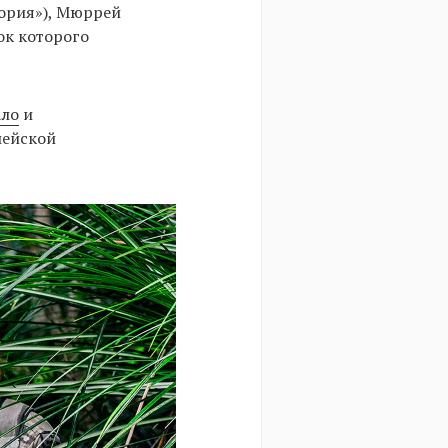
тория»), Мюррей
ок которого
ало
и
мейской