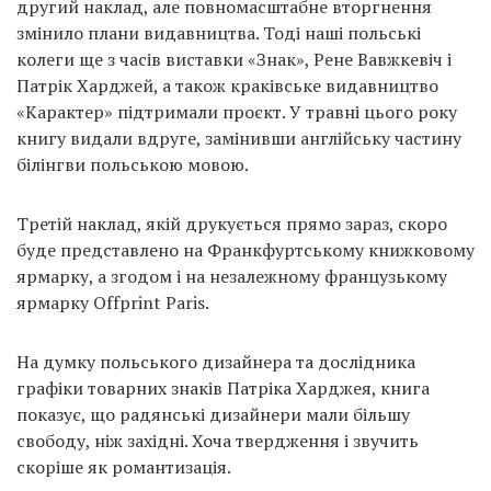
другий наклад, але повномасштабне вторгнення
змінило плани видавництва. Тоді наші польські
колеги ще з часів виставки «Знак», Рене Вавжкевіч і
Патрік Харджей, а також краківське видавництво
«Карактер» підтримали проєкт. У травні цього року
книгу видали вдруге, замінивши англійську частину
білінгви польською мовою.
Третій наклад, якій друкується прямо зараз, скоро
буде представлено на Франкфуртському книжковому
ярмарку, а згодом і на незалежному французькому
ярмарку Offprint Paris.
На думку польського дизайнера та дослідника
графіки товарних знаків Патріка Харджея, книга
показує, що радянські дизайнери мали більшу
свободу, ніж західні. Хоча твердження і звучить
скоріше як романтизація.