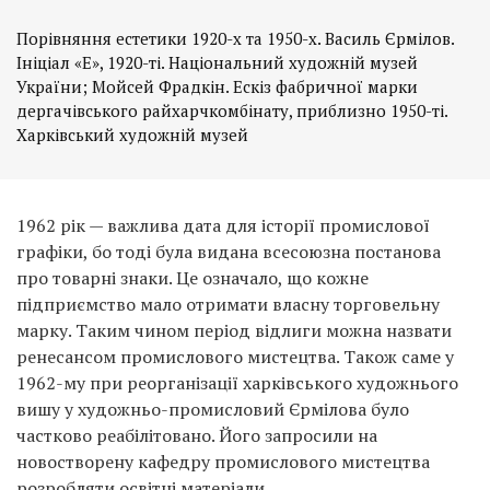
Порівняння естетики 1920-х та 1950-х. Василь Єрмілов.
Ініціал «Е», 1920-ті. Національний художній музей
України; Мойсей Фрадкін. Ескіз фабричної марки
дергачівського райхарчкомбінату, приблизно 1950-ті.
Харківський художній музей
1962 рік — важлива дата для історії промислової
графіки, бо тоді була видана всесоюзна постанова
про товарні знаки. Це означало, що кожне
підприємство мало отримати власну торговельну
марку. Таким чином період відлиги можна назвати
ренесансом промислового мистецтва. Також саме у
1962-му при реорганізації харківського художнього
вишу у художньо-промисловий Єрмілова було
частково реабілітовано. Його запросили на
новостворену кафедру промислового мистецтва
розробляти освітні матеріали.