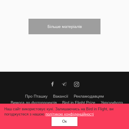
Більше матеріалів
Про Пташку
Вакансії
Рекламодавцям
Вимога до фотопроектів
Bird in Flight Prize
Укрсучфото
Підтримайте нас
Наш сайт використовує кукі. Залишаючись на Bird in Flight, ви
погоджуєтеся з нашою
політикою конфіденційності
.
Будь-яке використання матеріалів допускається тільки за згодою
Ок
редакції
© 2026, Bird In Flight.