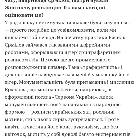
часу, наприклад Єрмілов, підтримували
Жовтневу революцію. Як нам сьогодні
оцінювати це?
У радянську систему так чи інакше були залучені всі
— просто потрібно це усвідомлювати, коли ми
вивчаємо той період. На початку практики Василь
Єрмілов займався так званими алфрейними
роботами, оформлюючи інтер’єри трафаретним
розписом стін. Це було ще до промислового
розповсюдження шпалер. Така «трафаретність» і
декоративність відчувається мені й у малюнку його
літер. Монументальність була притаманна і мисленню
Єрмілова, що можна побачити, наприклад, в
оформленні потяга «Червона Україна». Але ж
монументальність пов’язана також і з народною
формою — розписи українських хат, рослинні
мотиви, які в нього скрізь зустрічаються. Проте
навіть та частина його конструктивізму, що без
квіточок, містить у собі доволі багато експериментів