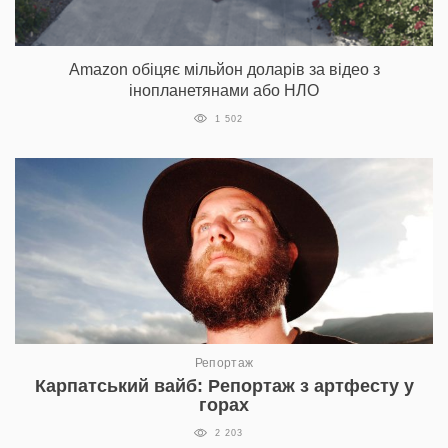
Amazon обіцяє мільйон доларів за відео з
інопланетянами або НЛО
1 502
Репортаж
Карпатський вайб: Репортаж з артфесту у
горах
2 203