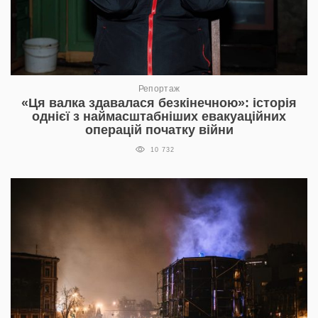
Репортаж
«Ця валка здавалася безкінечною»: історія
однієї з наймасштабніших евакуаційних
операцій початку війни
10 732