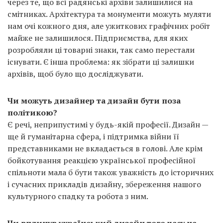
через те, що всі радянські архіви залишилися на
смітниках. Архітектура та монументи можуть муляти
нам очі кожного дня, але ужиткових графічних робіт
майже не залишилося. Підприємства, для яких
розробляли ці товарні знаки, так само перестали
існувати. Є інша проблема: як зібрати ці залишки
архівів, щоб було що досліджувати.
Чи можуть дизайнер та дизайн бути поза
політикою?
Є речі, неприпустимі у будь-якій професії. Дизайн —
ще й гуманітарна сфера, і підтримка війни її
представниками не вкладається в голові. Але крім
бойкотування реакцією української професійної
спільноти мала б бути також уважність до історичних
і сучасних прикладів дизайну, збереження нашого
культурного спадку та робота з ним.
Чи вплинув український дизайн того часу на