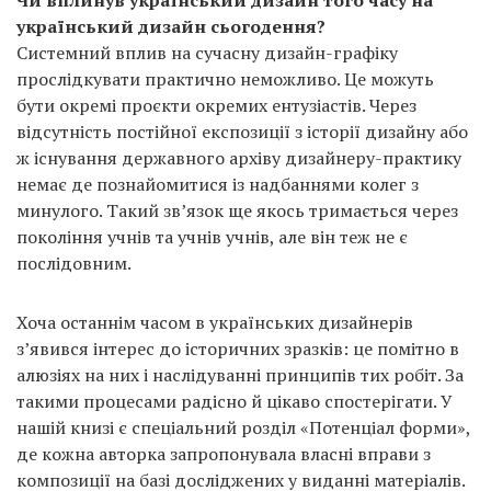
український дизайн сьогодення?
Системний вплив на сучасну дизайн-графіку
прослідкувати практично неможливо. Це можуть
бути окремі проєкти окремих ентузіастів. Через
відсутність постійної експозиції з історії дизайну або
ж існування державного архіву дизайнеру-практику
немає де познайомитися із надбаннями колег з
минулого. Такий зв’язок ще якось тримається через
покоління учнів та учнів учнів, але він теж не є
послідовним.
Хоча останнім часом в українських дизайнерів
з’явився інтерес до історичних зразків: це помітно в
алюзіях на них і наслідуванні принципів тих робіт. За
такими процесами радісно й цікаво спостерігати. У
нашій книзі є спеціальний розділ «Потенціал форми»,
де кожна авторка запропонувала власні вправи з
композиції на базі досліджених у виданні матеріалів.