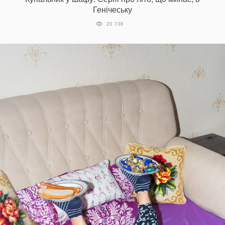
Генічеську
20 738