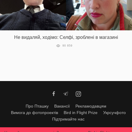
Не видаляй, ходімо: Селфі, зроблені в магазині
90 859
Про Пташку
Вакансії
Рекламодавцям
Вимога до фотопроектів
Bird in Flight Prize
Укрсучфото
Підтримайте нас
Будь-яке використання матеріалів допускається тільки за згодою