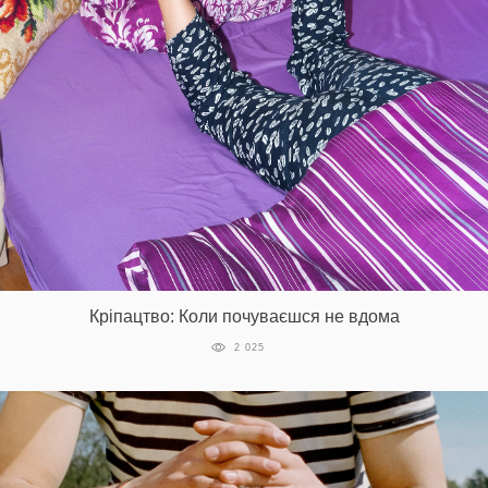
Кріпацтво: Коли почуваєшся не вдома
2 025