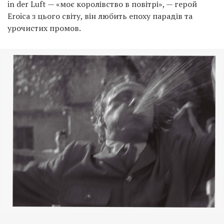
in der Luft — «моє королівство в повітрі», — герой
Eroica з цього світу, він любить епоху парадів та
урочистих промов.