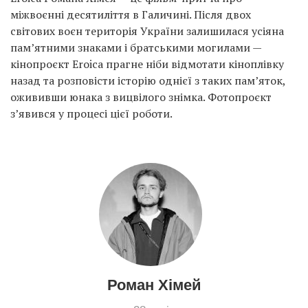
міжвоєнні десятиліття в Галичині. Після двох
світових воєн територія України залишилася усіяна
пам’ятними знаками і братськими могилами —
кінопроєкт Eroica прагне ніби відмотати кіноплівку
назад та розповісти історію однієї з таких пам’яток,
ожививши юнака з вицвілого знімка. Фотопроєкт
з’явився у процесі цієї роботи.
Роман Хімей