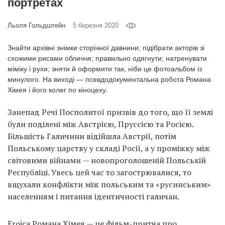
портретах
Prize
‘21
Льоля Гольдштейн
5 березня 2020
Знайти архівні знімки сторічної давнини; підібрати акторів зі
схожими рисами обличчя; правильно одягнути; натренувати
міміку і рухи; зняти й оформити так, ніби це фотоальбом із
минулого. На виході — псевдодокументальна робота Романа
RU
EN
Хімея і його колег по кіноцеху.
Занепад Речі Посполитої призвів до того, що її землі
були поділені між Австрією, Пруссією та Росією.
Більшість Галичини відійшла Австрії, потім
Польському царству у складі Росії, а у проміжку між
світовими війнами — новопроголошеній Польській
Республіці. Увесь цей час то загострювалися, то
вщухали конфлікти між польським та «русинським»
населенням і питання ідентичності галичан.
Eroica Романа Хімея — це фільм-притча про