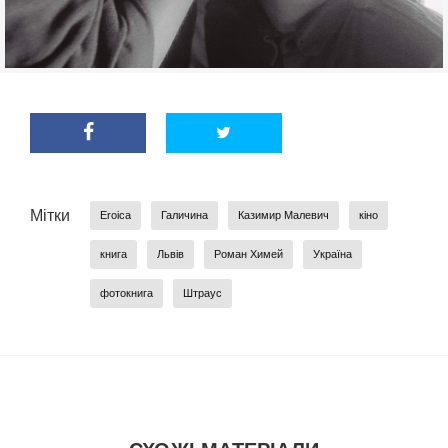
Мітки
Eroica
Галичина
Казимир Малевич
кіно
книга
Львів
Роман Химей
Україна
фотокнига
Штраус