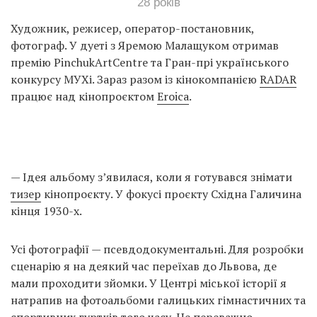
28 років
Художник, режисер, оператор-постановник,
фотограф. У дуеті з Яремою Малащуком отримав
премію PinchukArtCentre та Гран-прі українського
конкурсу МУХі. Зараз разом із кінокомпанією
RADAR
працює над кінопроєктом
Eroica
.
— Ідея альбому з’явилася, коли я готувався знімати
тизер
кінопроєкту. У фокусі проєкту Східна Галичина
кінця 1930-х.
Усі фотографії — псевдодокументальні. Для розробки
сценарію я на деякий час переїхав до Львова, де
мали проходити зйомки. У Центрі міської історії я
натрапив на фотоальбоми галицьких гімнастичних та