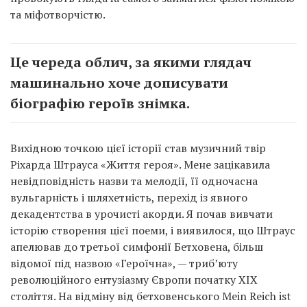
та міфотворчістю.
Це череда облич, за якими глядач
машинально хоче дописувати
біографію героїв знімка.
Вихідною точкою цієї історії став музичний твір
Ріхарда Штрауса «Життя героя». Мене зацікавила
невідповідність назви та мелодії, її одночасна
вульгарність і шляхетність, перехід із явного
декадентства в урочисті акорди. Я почав вивчати
історію створення цієї поеми, і виявилося, що Штраус
апелював до третьої симфонії Бетховена, більш
відомої під назвою «Героїчна», — триб’юту
революційного ентузіазму Європи початку ХІХ
століття. На відміну від бетховенського Mein Reich ist