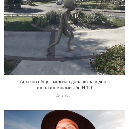
Amazon обіцяє мільйон доларів за відео з
інопланетянами або НЛО
1 501