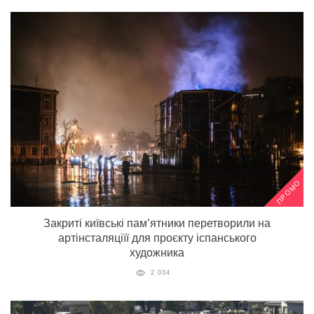
ПРОМО
Закриті київські пам’ятники перетворили на
артінсталяціїї для проєкту іспанського
художника
2 034