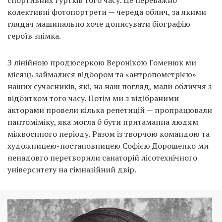
спортивних гуртків того часу. Це переважно
колективні фотопортрети — череда облич, за якими
глядач машинально хоче дописувати біографію
героїв знімка.
З лінійною продюсеркою Веронікою Гоменюк ми
місяць займалися відбором та «антропометрією»
наших сучасників, які, на наш погляд, мали обличчя з
відбитком того часу. Потім ми з відібраними
акторами провели кілька репетицій — пропрацювали
пантоміміку, яка могла б бути притаманна людям
міжвоєнного періоду. Разом із творчою командою та
художницею-постановницею Софією Дорошенко ми
ненадовго перетворили санаторій лісотехнічного
університету на гімназійний двір.