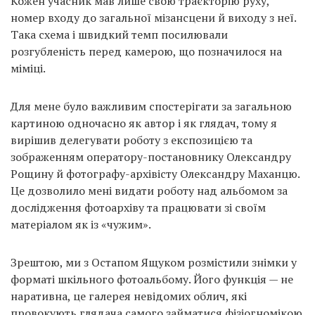
Кожен учасник мав лише свою траєкторію руху,
номер входу до загальної мізансцени й виходу з неї.
Така схема і швидкий темп посилювали
розгубленість перед камерою, що позначилося на
міміці.
Для мене було важливим спостерігати за загальною
картиною одночасно як автор і як глядач, тому я
вирішив делегувати роботу з експозицією та
зображенням оператору-постановнику Олександру
Рощину й фотографу-архівісту Олександру Маханцю.
Це дозволило мені видати роботу над альбомом за
дослідження фотоархіву та працювати зі своїм
матеріалом як із «чужим».
Зрештою, ми з Остапом Ящуком розмістили знімки у
форматі шкільного фотоальбому. Його функція — не
наративна, це галерея невідомих облич, які
провокують глядача самого займатися фізіогномікою