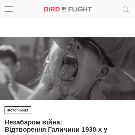
BIRD
FLIGHT
IN
Натхнення
Фотопроєкт
Новини
Світ
Архітектура
Професія
Фотопроєкт
Bird
Незабаром війна:
in
Відтворення Галичини 1930-х у
Flight