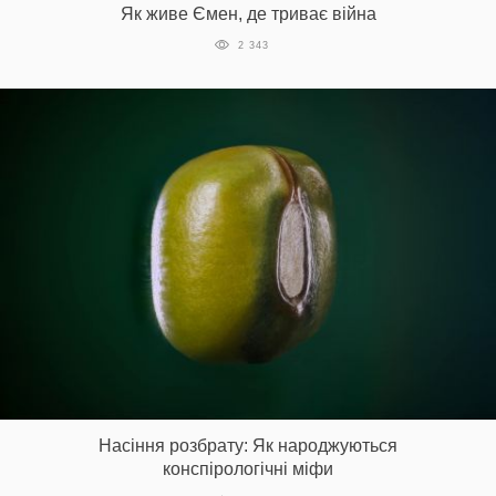
Як живе Ємен, де триває війна
2 343
Насіння розбрату: Як народжуються
конспірологічні міфи