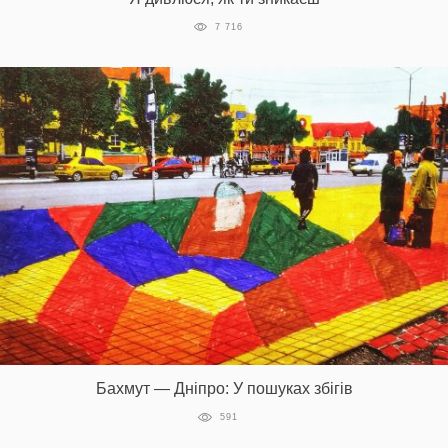
7 716
Бахмут — Дніпро: У пошуках збігів
591