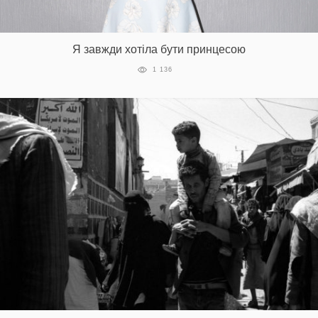
Я завжди хотіла бути принцесою
1 136