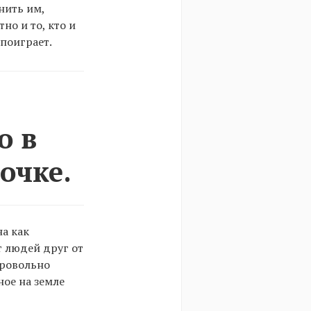
нить им,
но и то, кто и
поиграет.
о в
очке.
а как
т людей друг от
бровольно
ное на земле