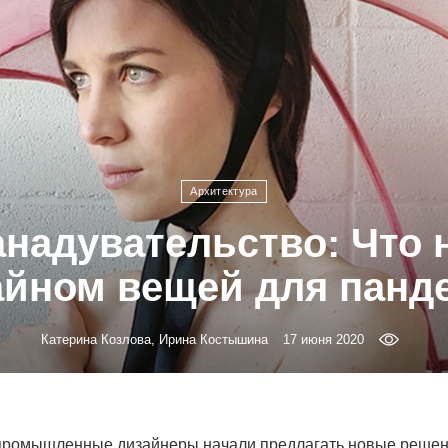
Архитектура
надувательство: Что н
айном вещей для панд
Катерина Козлова, Ирина Костышина
17 июня 2020
промышленные дизайнеры начали предлагать новые решен