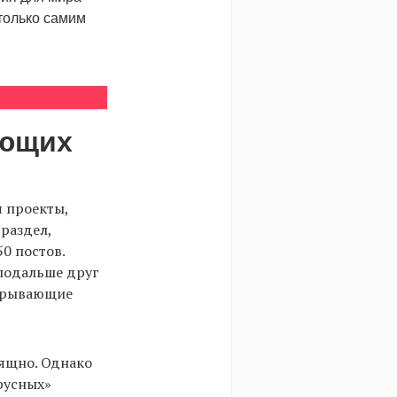
только самим
ующих
я проекты,
раздел,
0 постов.
подальше друг
акрывающие
зящно. Однако
русных»