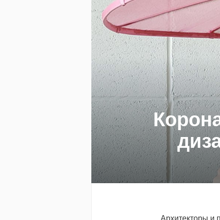
Корона
диз
Архитекторы и 