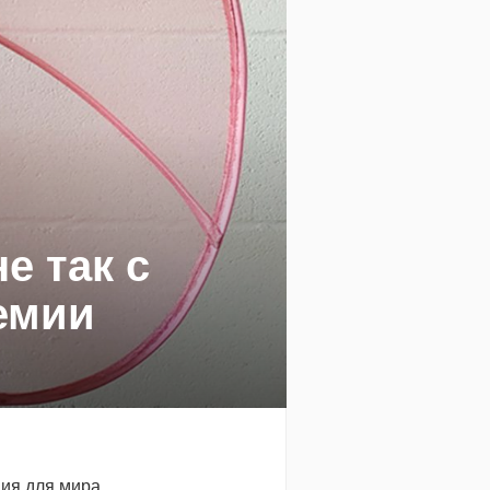
е так с
емии
ия для мира