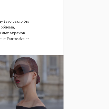
у (это стало бы
роблема,
чных экранов.
que Fantastique: