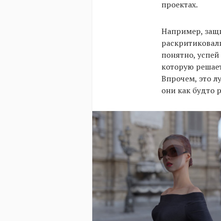
проектах.
Например, за
раскритиковали
понятно, успей
которую решает
Впрочем, это л
они как будто 