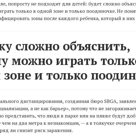
е, попросту не подходит для детей: будет сложно объяс
грать только в одной зоне и только поодиночке. Не понят
нфицировать зоны после каждого ребенка, который в них 
ку сложно объяснить,
у можно играть тольк
 зоне и только поодин
ального дистанцирования, созданная бюро SBGA, заявлен
циализации, а не как барьер», потому что не загораживае
но представить, что люди в парке или на пляже будут до
 чем на два метра к незнакомцам, — а в толкучке очерчен
ряд ли снизит риск заражения.