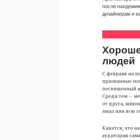
после пандемии
дизайнерам и к
Хороше
людей
С февраля на п
призванные пом
посвященный ко
Среди тем — ме
от друга, шля
лицо или всю г
Кажется, что н
аудитория сам