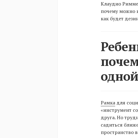
Клаудио Риммел
почему можно и
как будет дези
Ребен
почем
одной
Рамка
для соци
«инструмент со
друга. Но труд
садиться ближе
пространство в