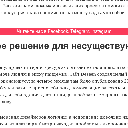
. Рассказываем, почему многие из этих проектов помогают 
ак индустрия стала напоминать насмешку над самой собой.
Читайте нас в
Facebook
,
Telegram
,
Instagram
е решение для несуществ
опулярных интернет-ресурсах о дизайне стали появлятьс
очь людям в эпоху пандемии. Сайт Dezeen создал целый 
ронавирусу; за четыре месяца там было опубликовано 25
бель и разные приспособления, помогающие рассесться 
пы для соблюдения дистанции, разнообразные экраны, з
олову.
амерения дизайнеров логичны, а исполнение довольно и
их этих платформ быстро находит проблемы в «коронави