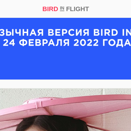
BIRD
FLIGHT
IN
кт
Репортаж