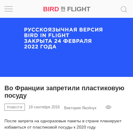
BIRD
FLIGHT
IN
Вдохновение
Почему
это
шедевр
Мир
Игра
Во Франции запретили пластиковую
посуду
Новости
19 сентября 2016
Новости
Виктория Якобчук
Bird
in
После запрета на одноразовые пакеты в стране планируют
Flight
избавиться от пластиковой посуды к 2020 году.
Prize