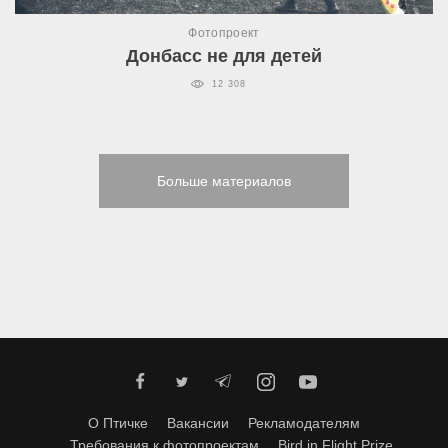
Фотопроект
Донбасс не для детей
12 308
Больше материалов
О Птичке
Вакансии
Рекламодателям
Требования к фотопроектам
Bird in Flight Prize