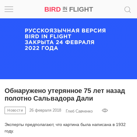
BIRD
FLIGHT
IN
Вдохновение
Почему
это
шедевр
Мир
Игра
Обнаружено утерянное 75 лет назад
полотно Сальвадора Дали
Новости
26 февраля 2018
Новости
Глеб Савченко
Bird
in
Эксперты предполагают, что картина была написана в 1932
Flight
году.
Prize