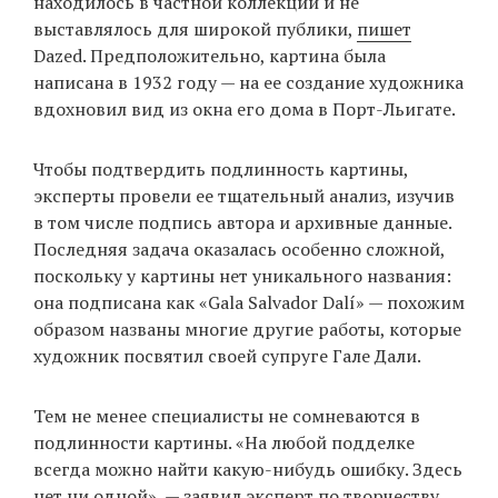
находилось в частной коллекции и не
выставлялось для широкой публики,
пишет
Dazed. Предположительно, картина была
EN
UA
написана в 1932 году — на ее создание художника
вдохновил вид из окна его дома в Порт-Льигате.
Чтобы подтвердить подлинность картины,
эксперты провели ее тщательный анализ, изучив
в том числе подпись автора и архивные данные.
Последняя задача оказалась особенно сложной,
поскольку у картины нет уникального названия:
она подписана как «Gala Salvador Dalí» — похожим
образом названы многие другие работы, которые
художник посвятил своей супруге Гале Дали.
Тем не менее специалисты не сомневаются в
подлинности картины. «На любой подделке
всегда можно найти какую-нибудь ошибку. Здесь
нет ни одной», — заявил эксперт по творчеству