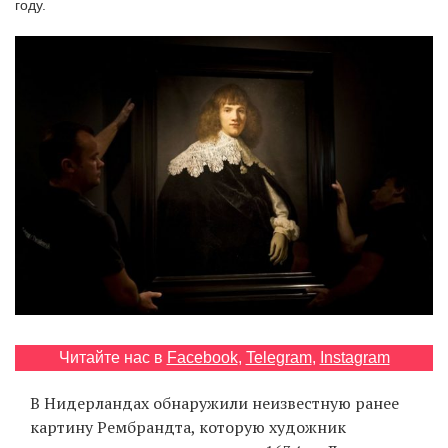
году.
‘21
Фотопроект
Репортаж
Партнерский
материал
О
птичке
Рекламодателям
Читайте нас в
Facebook
,
Telegram
,
Instagram
В Нидерландах обнаружили неизвестную ранее
картину Рембрандта, которую художник