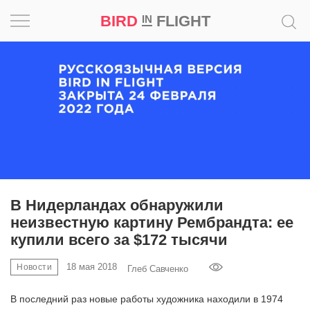
BIRD
FLIGHT
IN
Вдохновение
Почему
это
шедевр
Мир
Игра
В Нидерландах обнаружили
неизвестную картину Рембрандта: ее
Новости
купили всего за $172 тысячи
Bird
18 мая 2018
Новости
Глеб Савченко
in
Flight
В последний раз новые работы художника находили в 1974
Prize