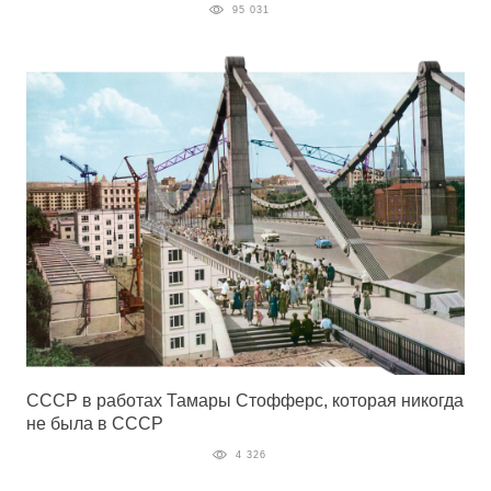
95 031
СССР в работах Тамары Стофферс, которая никогда
не была в СССР
4 326