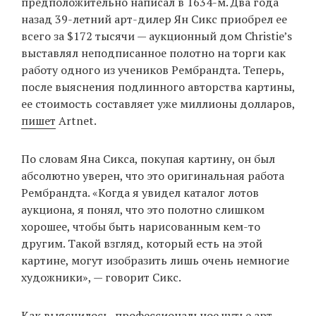
предположительно написал в 1634-м. Два года
назад 39-летний арт-дилер Ян Сикс приобрел ее
всего за $172 тысячи — аукционный дом Christie’s
EN
UA
выставлял неподписанное полотно на торги как
работу одного из учеников Рембрандта. Теперь,
после выяснения подлинного авторства картины,
ее стоимость составляет уже миллионы долларов,
пишет
Artnet.
По словам Яна Сикса, покупая картину, он был
абсолютно уверен, что это оригинальная работа
Рембрандта. «Когда я увидел каталог лотов
аукциона, я понял, что это полотно слишком
хорошее, чтобы быть нарисованным кем-то
другим. Такой взгляд, который есть на этой
картине, могут изобразить лишь очень немногие
художники», — говорит Сикс.
Как выяснилось, профессиональное чутье арт-