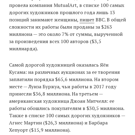
провела компания MutualArt, в списке 100 самых
дорогих художников прошлого года лишь 13
позиций занимают женщины,
пишет
BBC. В общей
EN
UA
сложности их работы были проданы за $263
миллиона — это около 7% от суммы, вырученной
за произведения всех 100 авторов ($3,5
миллиарда).
Самой дорогой художницей оказалась Яёи
Кусама: на различных аукционах за ее творения
заплатили порядка $65,6 миллиона. На втором
месте — Луиза Буржуа, чьи работы в 2017 году
принесли $36,8 миллиона. На третьем —
американская художница Джоан Митчелл: ее
работы обошлись покупателям в $30,5 миллиона.
Также в списке 100 самых дорогих художников —
Агнес Мартин ($26,3 миллиона) и Барбара
Хепуорт ($15,9 миллиона).