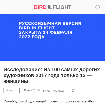
BIRD
FLIGHT
IN
Вдохновение
Почему
это
шедевр
Мир
Игра
Исследование: Из 100 самых дорогих
художников 2017 года только 13 —
Новости
женщины
Bird
30 мая 2018
Новости
Глеб Савченко
in
Flight
Самой дорогой художницей прошлого года оказалась Яёи
Prize