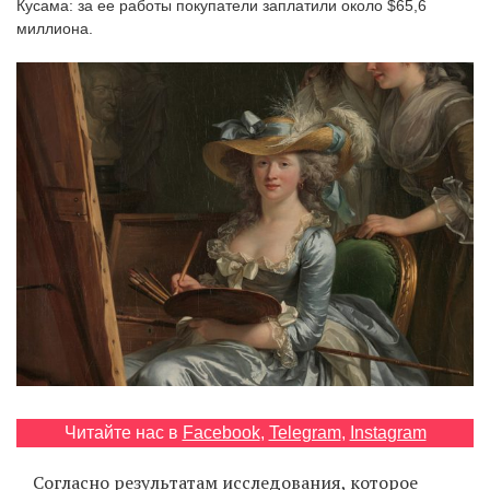
Кусама: за ее работы покупатели заплатили около $65,6
‘21
миллиона.
Фотопроект
Репортаж
Партнерский
материал
О
птичке
Рекламодателям
Читайте нас в
Facebook
,
Telegram
,
Instagram
Согласно результатам исследования, которое