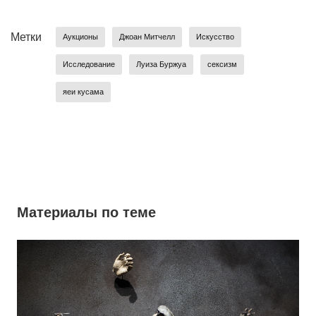
Метки
Аукционы
Джоан Митчелл
Искусство
Исследование
Луиза Буржуа
сексизм
яеи кусама
Материалы по теме