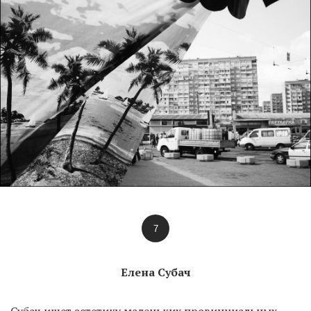
7
Елена Субач
Субач ищет эстетику маленьких провинциальных