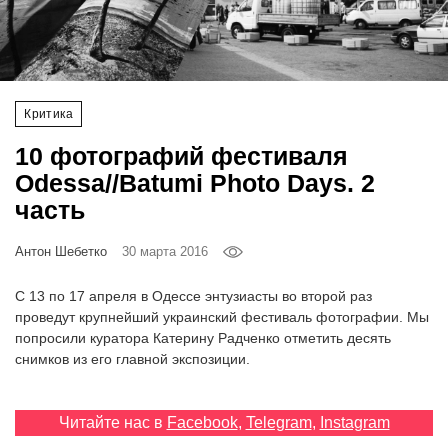
‘21
Фотопроект
Критика
Репортаж
10 фотографий фестиваля
Партнерский
Odessa//Batumi Photo Days. 2
материал
часть
О
Антон Шебетко
30 марта 2016
птичке
С 13 по 17 апреля в Одессе энтузиасты во второй раз
Рекламодателям
проведут крупнейший украинский фестиваль фотографии. Мы
попросили куратора Катерину Радченко отметить десять
снимков из его главной экспозиции.
Читайте нас в
Facebook
,
Telegram
,
Instagram