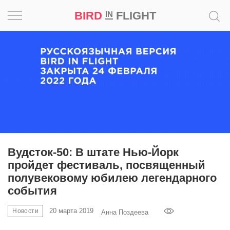
BIRD
FLIGHT
IN
Вдохновение
Почему
это
шедевр
Мир
Игра
Вудсток-50: В штате Нью-Йорк
пройдет фестиваль, посвященный
Новости
полувековому юбилею легендарного
события
Bird
in
20 марта 2019
Новости
Анна Поздеева
Flight
Prize