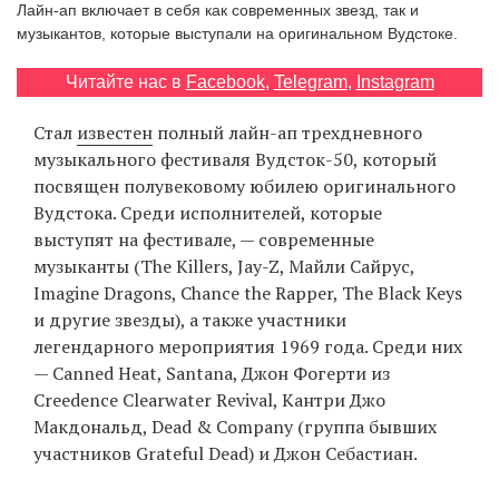
Лайн-ап включает в себя как современных звезд, так и
‘21
музыкантов, которые выступали на оригинальном Вудстоке.
Фотопроект
Читайте нас в
Facebook
,
Telegram
,
Instagram
Стал
известен
полный лайн-ап трехдневного
Репортаж
музыкального фестиваля Вудсток-50, который
посвящен полувековому юбилею оригинального
Партнерский
Вудстока. Среди исполнителей, которые
материал
выступят на фестивале, — современные
музыканты (The Killers, Jay-Z, Майли Сайрус,
О
Imagine Dragons, Chance the Rapper, The Black Keys
птичке
и другие звезды), а также участники
легендарного мероприятия 1969 года. Среди них
Рекламодателям
— Canned Heat, Santana, Джон Фогерти из
Creedence Clearwater Revival, Кантри Джо
Макдональд, Dead & Company (группа бывших
участников Grateful Dead) и Джон Себастиан.