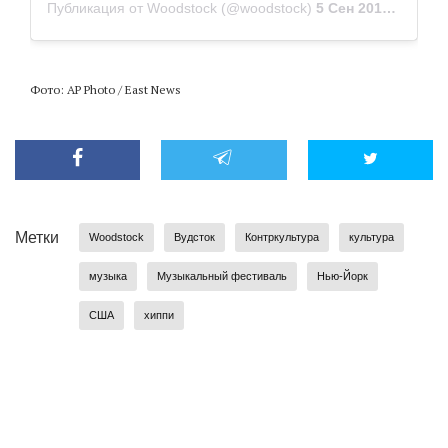
Публикация от Woodstock (@woodstock)
5 Сен 2018 в 10:25 PDT
Фото: AP Photo / East News
Метки
Woodstock
Вудсток
Контркультура
культура
музыка
Музыкальный фестиваль
Нью-Йорк
США
хиппи