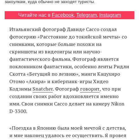
закоулкам, куда обычно не заходят туристы.
‘21
Читайте нас в
Facebook
,
Telegram
,
Instagram
Фотопроект
Итальянский фотограф Давиде Сассо создал
фотосерию «Расстояние до токийской мечты» со
Репортаж
снимками, которые больше похожи на
скриншоты из видеоигры или научно-
Партнерский
фантастического фильма. Фотограф является
материал
поклонником фантастики, особенно ленты Ридли
Скотта «Бегущий по лезвию», манги Кацухиро
О
Отомо «Акира» и киберпанк-игры Хидео
птичке
Кодзимы
Snatcher
. Фотограф
говорит
, что при
создании своих работ вдохновляется именно
Рекламодателям
ими. Свои снимки Сассо делает на камеру Nikon
D-3300.
«Поездка в Японию была моей мечтой с детства,
и мне наконец удалось ее осуществить. Я провел