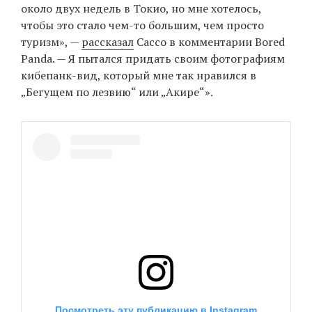
около двух недель в Токио, но мне хотелось,
чтобы это стало чем-то большим, чем просто
туризм», —
рассказал
Сассо в комментарии Bored
EN
UA
Panda. — Я пытался придать своим фотографиям
кибепанк-вид, который мне так нравился в
„Бегущем по лезвию“ или „Акире“».
Посмотреть эту публикацию в Instagram