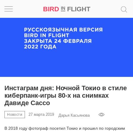
BIRD
FLIGHT
IN
Вдохновение
Почему
это
шедевр
Мир
Игра
Инстаграм дня: Ночной Токио в стиле
киберпанк-игры 80-х на снимках
Новости
Давиде Сассо
Bird
27 марта 2019
Новости
Дарья Касьянова
in
Flight
В 2018 году фотограф посетил Токио и прошел по городским
Prize