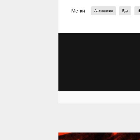
Метки
Археология
Еда
И