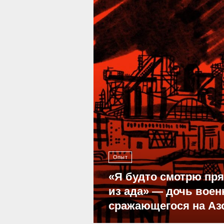
39 287
Опыт
«Я будто смотрю пр
из ада» — дочь воен
сражающегося на Аз