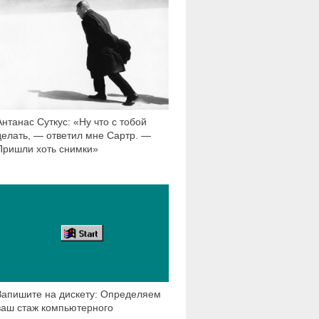
Антанас Суткус: «Ну что с тобой
делать, — ответил мне Сартр. —
Пришли хоть снимки»
41 217
Запишите на дискету: Определяем
ваш стаж компьютерного