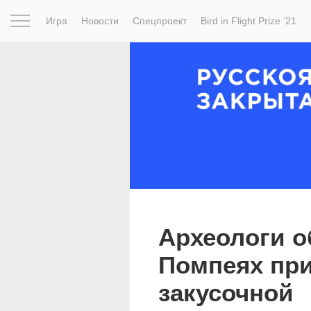
Игра
Новости
Спецпроект
Bird in Flight Prize ‘21
Вдохновение
Почему это шедевр
Мир
Фотопрое
Археологи о
Помпеях пр
закусочной