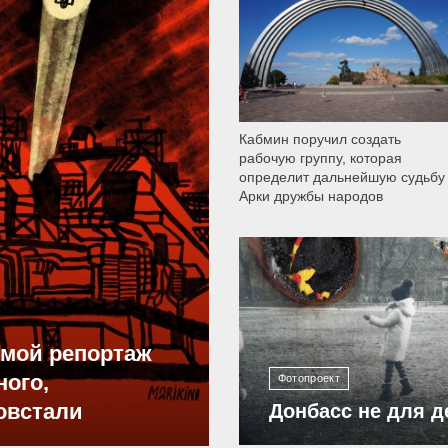
9 786
Кабмин поручил создать
рабочую группу, которая
определит дальнейшую судьбу
Арки дружбы народов
12 298
ямой репортаж
ного,
Фотопроект
овстали
Донбасс не для д