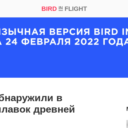
BIRD
FLIGHT
IN
кт
Репортаж
бнаружили в
илавок древней