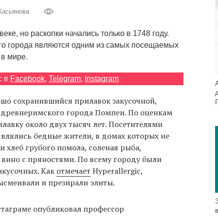
Касьянова
еке, но раскопки начались только в 1748 году.
го города являются одним из самых посещаемых
в мире.
с в
Facebook
,
Telegram
,
Instagram
шо сохранившийся прилавок закусочной,
 древнеримского города Помпеи. По оценкам
лавку около двух тысяч лет. Посетителями
являлись бедные жители, в домах которых не
и хлеб грубого помола, соленая рыба,
 вино с пряностями. По всему городу были
акусочных. Как
отмечает
Hyperallergic,
ысмеивали и презирали элиты.
таграме опубликовал профессор