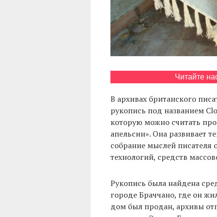
Читайте на
В архивах британского пис
рукопись под названием Clo
которую можно считать про
апельсин». Она развивает т
собрание мыслей писателя о
технологий, средств массо
Рукопись была найдена сред
городе Браччано, где он жил
дом был продан, архивы от