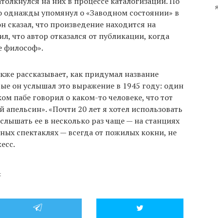
олкнулся на них в процессе каталогизации. По
ко однажды упомянул о «Заводном состоянии» в
он сказал, что произведение находится на
л, что автор отказался от публикации, когда
не философ».
акже рассказывает, как придумал название
ые он услышал это выражение в 1945 году: один
ом пабе говорил о каком-то человеке, что тот
 апельсин». «Почти 20 лет я хотел использовать
л слышать ее в несколько раз чаще — на станциях
ионных спектаклях — всегда от пожилых кокни, не
есс.
t