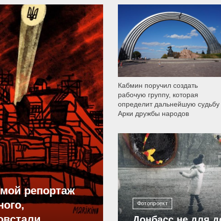
9 792
Кабмин поручил создать
рабочую группу, которая
определит дальнейшую судьбу
Арки дружбы народов
12 308
ямой репортаж
ного,
Фотопроект
овстали
Донбасс не для д