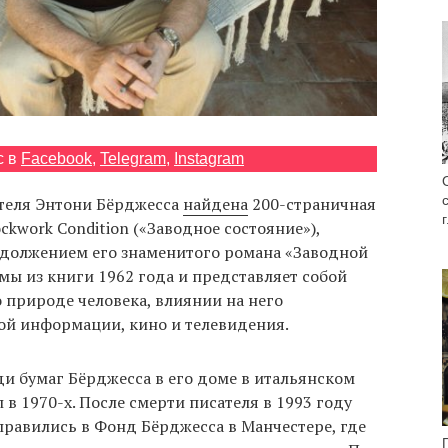
с в
Facebook
,
Telegram
,
Instagram
ателя Энтони Бёрджесса
найдена
200-страничная
ckwork Condition («Заводное состояние»),
должением его знаменитого романа «Заводной
емы из книги 1962 года и представляет собой
 природе человека, влиянии на него
вой информации, кино и телевидения.
и бумаг Бёрджесса в его доме в итальянском
 в 1970-х. После смерти писателя в 1993 году
правились в Фонд Бёрджесса в Манчестере, где