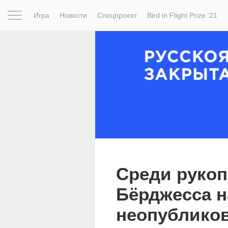
Игра
Новости
Спецпроект
Bird in Flight Prize ‘21
Вдохновение
Почему это шедевр
Мир
Фотопрое
Среди рукоп
Бёрджесса 
неопублико