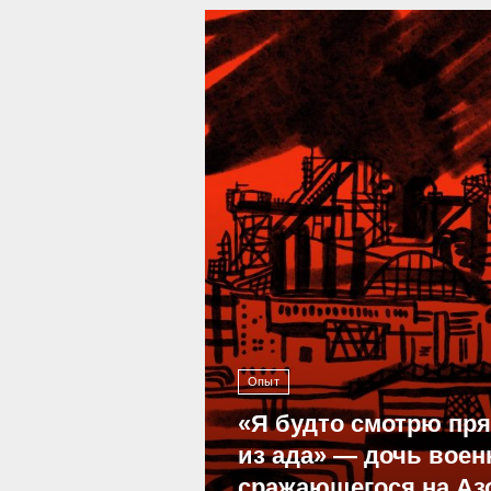
39 301
Опыт
«Я будто смотрю пр
из ада» — дочь воен
сражающегося на Аз