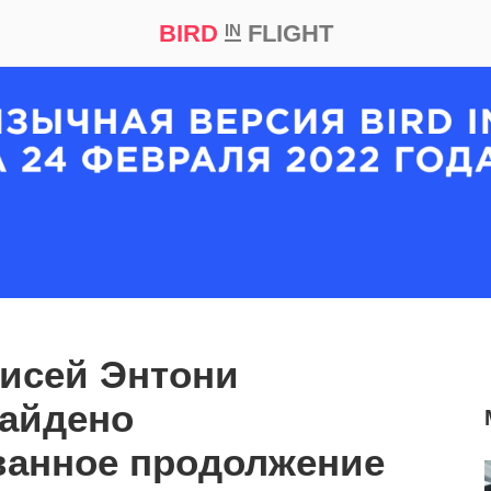
BIRD
FLIGHT
IN
кт
Репортаж
исей Энтони
найдено
ванное продолжение