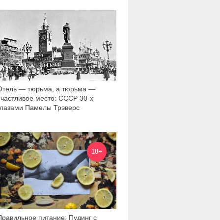
16 053
Отель — тюрьма, а тюрьма —
счастливое место: СССР 30-х
глазами Памелы Трэверс
2 878
18+
Правильное питание: Пудинг с