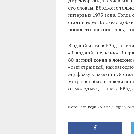
директор Эндрю Бисвелл нат
его словам, Бёрджесс толь
интервью 1975 года. Тогда 
стадии идеи. Бисвелл добави
понял, что он «писатель, а 
В одной из глав Бёрджесс т
«Заводной апельсин». Вперв
80-летний кокни в лондонск
«был странный, как заводной
эту фразу в названии. Я ста
метро, ​​в пабах, в телевиз
от молодых», — писал Бёрдж
Фото: Jean-Régis Roustan / Roger-Violle