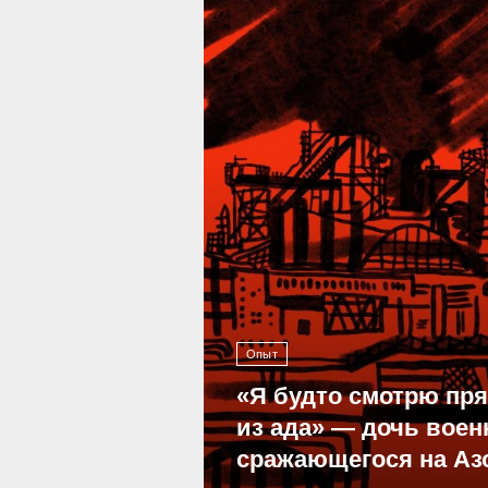
39 301
Опыт
«Я будто смотрю пр
из ада» — дочь воен
сражающегося на Аз