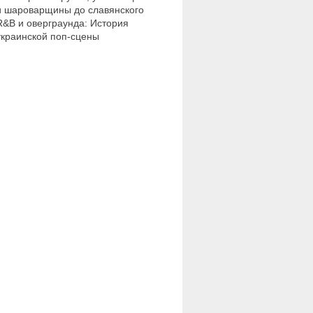
и шароварщины до славянского
R&B и оверграунда: История
украинской поп-сцены