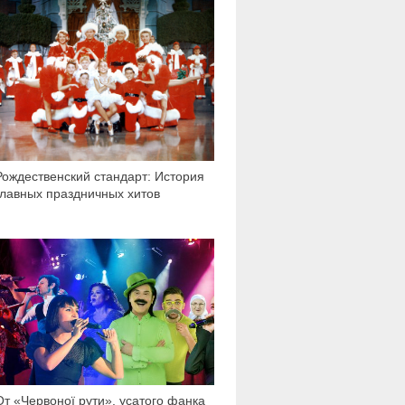
3 807
Рождественский стандарт: История
главных праздничных хитов
6 422
От «Червоної рути», усатого фанка