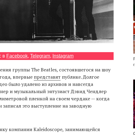
с в
Facebook
,
Telegram
,
Instagram
ния группы The Beatles, состоявшегося на шоу
года, впервые
представят
публике. Долгое
део было удалено из архивов и навсегда
онер и музыкальный энтузиаст Дэвид Чендлер
лиметровой пленкой на своем чердаке — когда
 записал это выступление на заводную
нку компании Kaleidoscope, занимающейся