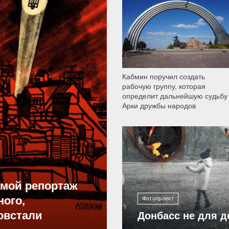
9 792
Кабмин поручил создать
рабочую группу, которая
определит дальнейшую судьбу
Арки дружбы народов
12 308
ямой репортаж
ного,
Фотопроект
овстали
Донбасс не для д