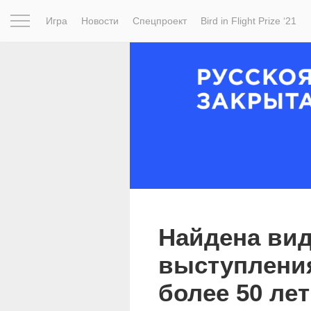
Игра
Новости
Спецпроект
Bird in Flight Prize ‘21
Вдохновение
Почему это шедевр
Мир
Фотопрое
Найдена ви
выступления
более 50 ле