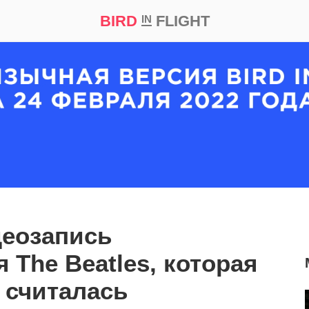
BIRD
FLIGHT
IN
кт
Репортаж
деозапись
 The Beatles, которая
т считалась