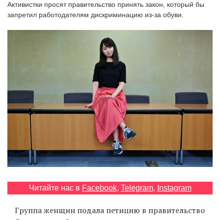
Активистки просят правительство принять закон, который бы
‘21
запретил работодателям дискриминацию из-за обуви.
Фотопроект
Репортаж
Партнерский
материал
О
птичке
Рекламодателям
Читайте нас в
Facebook
,
Telegram
,
Instagram
Группа женщин подала петицию в правительство