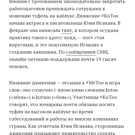
Японии с требованием законодательно запретить
работодателям принуждать сотрудниц к
ношению туфель на каблуке. Движение #KuToo
EN
UA
начала актриса и писательница Юми Исикава. В
феврале она написала
твит
, в котором осудила
практику такого дресс-кода, — пост стал
вирусным, и это подтолкнуло Исикаву к
созданию кампании. По
сообщениям
СМИ,
онлайн-петицию поддержали почти 19 тысяч
человек.
Название движения — отсылка к #MeToo и игра
слов: оно созвучно с японскими словами kutsu
(«обувь») и kutsuu («боль»). Участницы #KuToo
говорят, что женщины почти обязаны носить
туфли на высоком каблуке во время
собеседований и работы во многих компаниях
страны. Как отметила Юми Исикава, сторонницы
движения призывают правительство создать