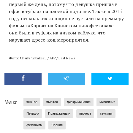
первый же день, потому что девушка пришла в
офис в туфлях на плоской подошве. Также в 2015
году нескольких женщин
не пустили
на премьеру
фильма «Кэрол» на Каннском кинофестивале —
они были в туфлях на низком каблуке, что
нарушает дресс-код мероприятия.
Фото: Charly Triballeau / AFP / East News
Метки
#KuToo
#MeToo
Дискриминация
мизогиния
Петиция
Права женщин
протест
сексизм
феминизм
Япония