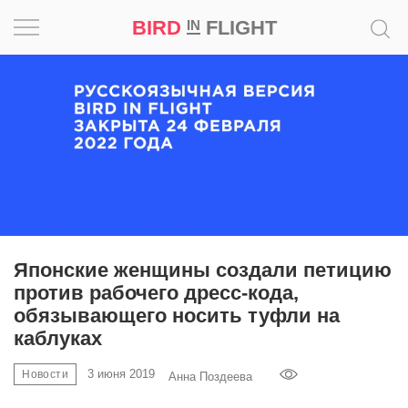
BIRD
FLIGHT
IN
Вдохновение
Почему
это
шедевр
Мир
Игра
Японские женщины создали петицию
против рабочего дресс-кода,
Новости
обязывающего носить туфли на
каблуках
Bird
in
3 июня 2019
Новости
Анна Поздеева
Flight
Prize