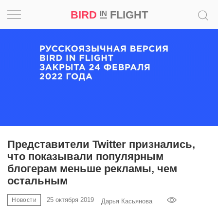
BIRD
FLIGHT
IN
Вдохновение
Почему
это
шедевр
Мир
Игра
Представители Twitter признались,
что показывали популярным
Новости
блогерам меньше рекламы, чем
остальным
Bird
in
25 октября 2019
Новости
Дарья Касьянова
Flight
Prize