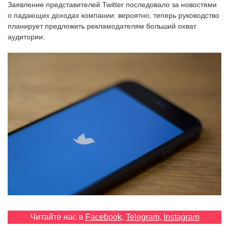
Заявление представителей Twitter последовало за новостями
‘21
о падающих доходах компании: вероятно, теперь руководство
планирует предложить рекламодателям больший охват
Фотопроект
аудитории.
Репортаж
Партнерский
материал
О
птичке
Рекламодателям
Читайте нас в
Facebook
,
Telegram
,
Instagram