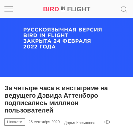
BIRD
FLIGHT
IN
Вдохновение
Почему
это
шедевр
Мир
Игра
За четыре часа в инстаграме на
ведущего Дэвида Аттенборо
Новости
подписались миллион
пользователей
Bird
in
28 сентября 2020
Новости
Дарья Касьянова
Flight
Prize