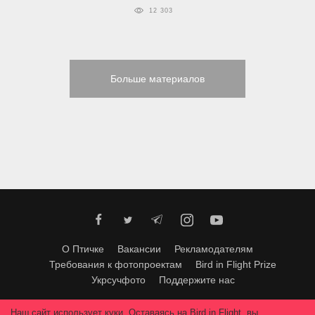
12 303
Больше материалов
О Птичке
Вакансии
Рекламодателям
Требования к фотопроектам
Bird in Flight Prize
Укрсучфото
Поддержите нас
Любое использование материалов допускается только с согласия
Наш сайт использует куки. Оставаясь на Bird in Flight, вы