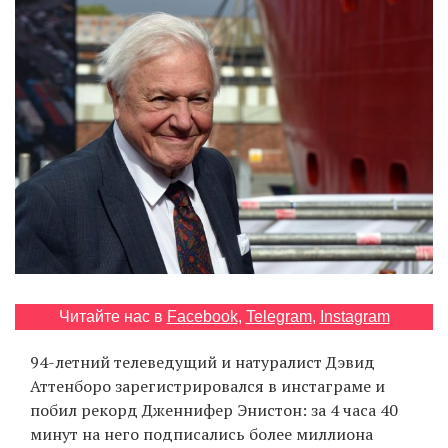
‘21
Фотопроект
Репортаж
Партнерский
материал
О
птичке
Рекламодателям
Читайте нас в
Facebook
,
Telegram
,
Instagram
94-летний телеведущий и натуралист Дэвид
Аттенборо зарегистрировался в инстаграме и
побил рекорд Дженнифер Энистон: за 4 часа 40
минут на него подписались более миллиона