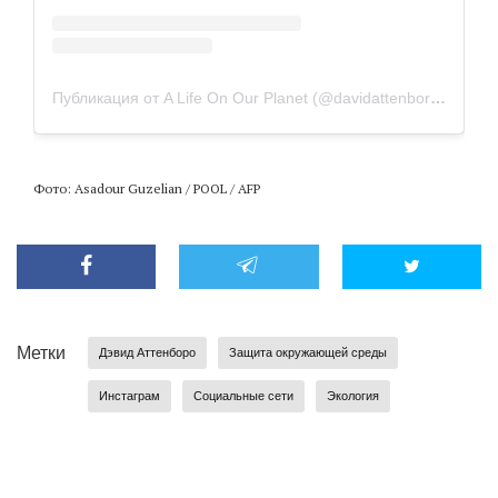
Публикация от A Life On Our Planet (@davidattenborough)
24
Фото: Asadour Guzelian / POOL / AFP
Метки
Дэвид Аттенборо
Защита окружающей среды
Инстаграм
Социальные сети
Экология