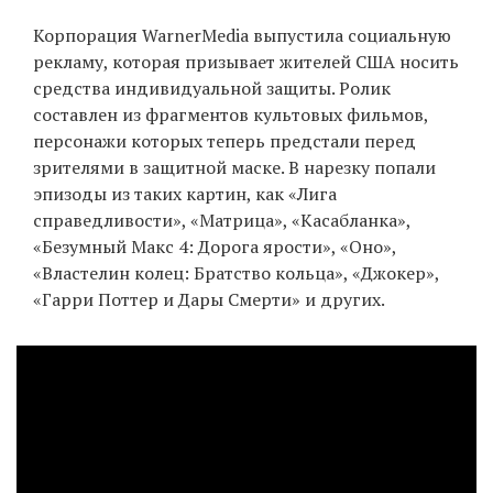
‘21
Корпорация WarnerMedia выпустила социальную
рекламу, которая призывает жителей США носить
Фотопроект
средства индивидуальной защиты. Ролик
составлен из фрагментов культовых фильмов,
Репортаж
персонажи которых теперь предстали перед
зрителями в защитной маске. В нарезку попали
Партнерский
эпизоды из таких картин, как «Лига
материал
справедливости», «Матрица», «Касабланка»,
«Безумный Макс 4: Дорога ярости», «Оно»,
О
«Властелин колец: Братство кольца», «Джокер»,
птичке
«Гарри Поттер и Дары Смерти» и других.
Рекламодателям