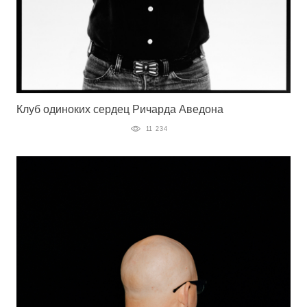
Клуб одиноких сердец Ричарда Аведона
11 234