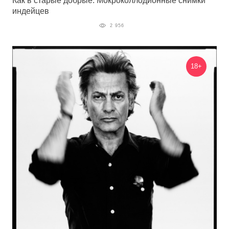
Как в старые добрые: Мокроколлодионные снимки
индейцев
2 956
18+