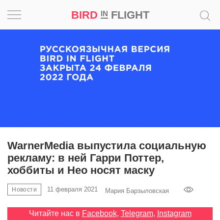
BIRD
FLIGHT
IN
Вдохновение
Почему
это
шедевр
Мир
Игра
WarnerMedia выпустила социальную
рекламу: в ней Гарри Поттер,
Новости
хоббиты и Нео носят маску
Bird
11 февраля 2021
Новости
Мария Барзыловская
in
Flight
Читайте нас в
Facebook
,
Telegram
,
Instagram
Prize