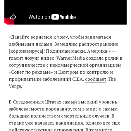
EN
UA
«Давайте вернемся к тому, чтобы заниматься
любимыми делами. Замедлим распространение
[коронавируса]! Поднимай маски, Америка!» —
гласит лозунг видео. WarnerMedia создала ролик в
сотрудничестве с некоммерческой организацией
«Совет по рекламе» и Центром по контролю и
профилактике заболеваний США,
сообщает
The
Verge.
В Соединенных Штатах самый высокий уровень
заболеваемости коронавирусом в мире с самым
большим количеством смертельных случаев. В
стране уже началась вакцинация, однако все еще
действуют жесткие
ограничения
. В том числе