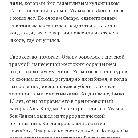
дяди, который был талантливым художником.
Тяга к рисованию у сына Усамы бен Ладена была
с юных лет. По словам Омара, единственным
счастливым моментом его детства стал день,
когда одну из его картин повесили на стене в
школе, где он учился.
Творчество помогает Омару бороться с детской
травмой, нанесенной жестоким обращением
отца. По словам мужчины, Усама был очень суров
со своими детьми, регулярно их избивал, а когда
сыновья подросли, пытался убедить их стать
террористами-смертниками. Когда Омару было
15 лет, отец отправил его в тренировочный
лагерь «Аль-Каиды». Через три года сын Усамы
бен Ладена вышел из террористической
организации. Когда произошли события 11
сентября, Омар уже не состоял в «Аль-Каиде». Он
резко осудил террористический акт и пытался