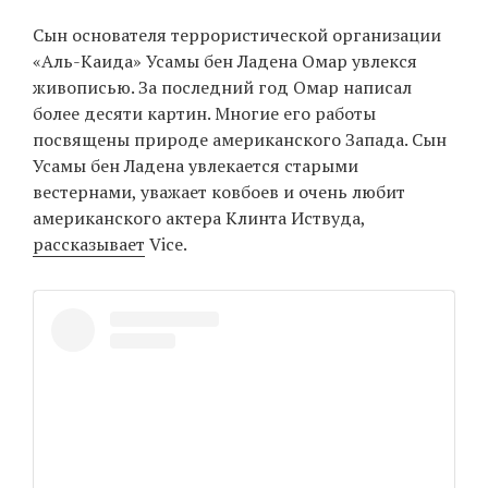
‘21
Сын основателя террористической организации
«Аль-Каида» Усамы бен Ладена Омар увлекся
Фотопроект
живописью. За последний год Омар написал
более десяти картин. Многие его работы
Репортаж
посвящены природе американского Запада. Сын
Усамы бен Ладена увлекается старыми
Партнерский
вестернами, уважает ковбоев и очень любит
материал
американского актера Клинта Иствуда,
рассказывает
Vice.
О
птичке
Рекламодателям