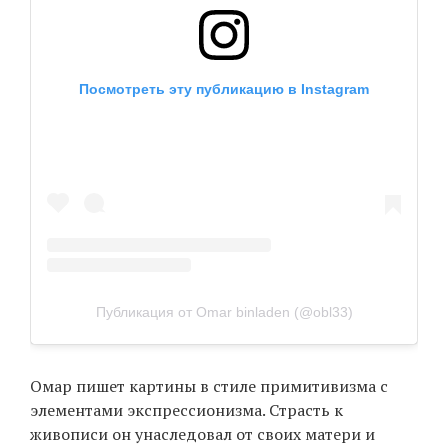
EN
UA
Посмотреть эту публикацию в Instagram
Публикация от Omar binladen (@obl33)
Омар пишет картины в стиле примитивизма с
элементами экспрессионизма. Страсть к
живописи он унаследовал от своих матери и