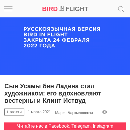
BIRD
FLIGHT
IN
Вдохновение
Почему
это
шедевр
Мир
Игра
Сын Усамы бен Ладена стал
художником: его вдохновляют
Новости
вестерны и Клинт Иствуд
Bird
1 марта 2021
Новости
Мария Барзыловская
in
Flight
Читайте нас в
Facebook
,
Telegram
,
Instagram
Prize