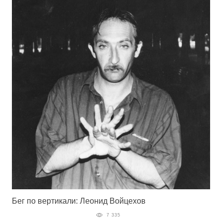
Бег по вертикали: Леонид Войцехов
7 335