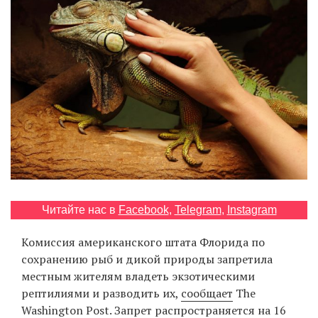
‘21
Фотопроект
Репортаж
Партнерский
материал
О
птичке
Читайте нас в
Facebook
,
Telegram
,
Instagram
Рекламодателям
Комиссия американского штата Флорида по
сохранению рыб и дикой природы запретила
местным жителям владеть экзотическими
рептилиями и разводить их,
сообщает
The
Washington Post. Запрет распространяется на 16