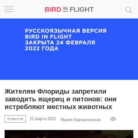
BIRD
FLIGHT
IN
Вдохновение
Почему
это
шедевр
Мир
Игра
Жителям Флориды запретили
заводить ящериц и питонов: они
Новости
истребляют местных животных
Bird
22 марта 2021
Новости
Мария Барзыловская
in
Flight
Prize