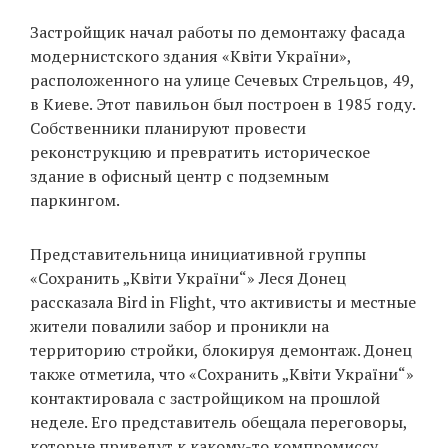
‘21
Застройщик начал работы по демонтажу фасада
модернистского здания «Квіти України»,
Фотопроект
расположенного на улице Сечевых Стрельцов, 49,
в Киеве. Этот павильон был построен в 1985 году.
Репортаж
Собственники планируют провести
реконструкцию и превратить историческое
Партнерский
здание в офисный центр с подземным
материал
паркингом.
О
Представительница инициативной группы
птичке
«Сохранить „Квіти України“» Леся Донец
рассказала Bird in Flight, что активисты и местные
Рекламодателям
жители повалили забор и проникли на
территорию стройки, блокируя демонтаж. Донец
также отметила, что «Сохранить „Квіти України“»
контактировала с застройщиком на прошлой
неделе. Его представитель обещала переговоры,
которые приведут к какому-то компромиссу.