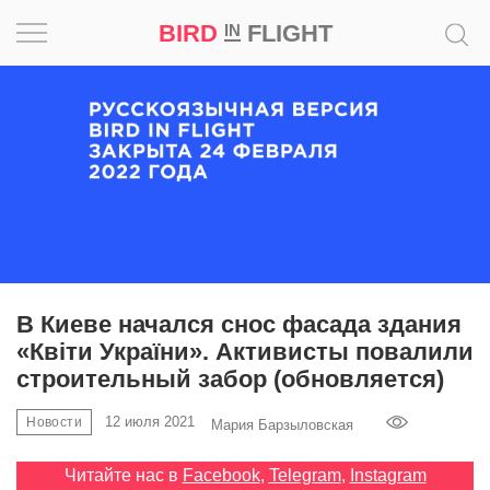
BIRD
FLIGHT
IN
Вдохновение
Почему
это
шедевр
Мир
Игра
В Киеве начался снос фасада здания
«Квіти України». Активисты повалили
Новости
строительный забор (обновляется)
Bird
12 июля 2021
Новости
Мария Барзыловская
in
Flight
Читайте нас в
Facebook
,
Telegram
,
Instagram
Prize