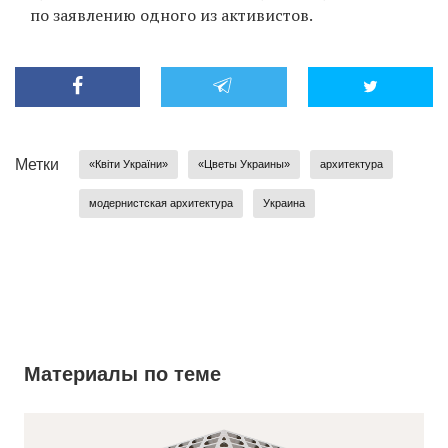
по заявлению одного из активистов.
Ф
Метки
«Квіти України»
«Цветы Украины»
архитектура
модернистская архитектура
Украина
Материалы по теме