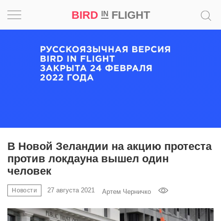
BIRD
FLIGHT
IN
Вдохновение
Почему
это
шедевр
Мир
Игра
В Новой Зеландии на акцию протеста
против локдауна вышел один
Новости
человек
Bird
27 августа 2021
Новости
Артем Черничко
in
Flight
Prize