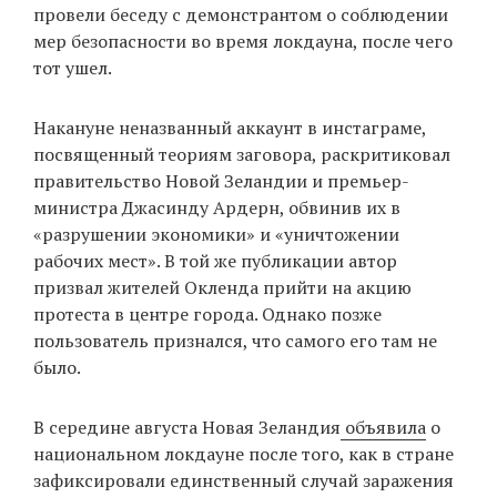
провели беседу с демонстрантом о соблюдении
мер безопасности во время локдауна, после чего
тот ушел.
EN
UA
Накануне неназванный аккаунт в инстаграме,
посвященный теориям заговора, раскритиковал
правительство Новой Зеландии и премьер-
министра Джасинду Ардерн, обвинив их в
«разрушении экономики» и «уничтожении
рабочих мест». В той же публикации автор
призвал жителей Окленда прийти на акцию
протеста в центре города. Однако позже
пользователь признался, что самого его там не
было.
В середине августа Новая Зеландия
объявила
о
национальном локдауне после того, как в стране
зафиксировали единственный случай заражения