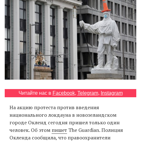
‘21
Фотопроект
Репортаж
Партнерский
материал
О
птичке
Читайте нас в
Facebook
,
Telegram
,
Instagram
Рекламодателям
На акцию протеста против введения
национального локдауна в новозеландском
городе Окленд сегодня пришел только один
человек. Об этом
пишет
The Guardian. Полиция
Окленда сообщила, что правоохранители