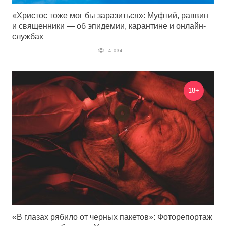
«Христос тоже мог бы заразиться»: Муфтий, раввин
и священники — об эпидемии, карантине и онлайн-
службах
4 034
18+
«В глазах рябило от черных пакетов»: Фоторепортаж