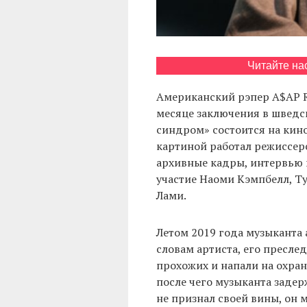
Читайте на
Американский рэпер A$AP 
месяце заключения в шведс
синдром» состоится на кино
картиной работал режиссерс
архивные кадры, интервью и
участие Наоми Кэмпбелл, Ty
Лами.
Летом 2019 года музыканта 
словам артиста, его пресле
прохожих и напали на охран
после чего музыканта задер
не признал своей вины, он 