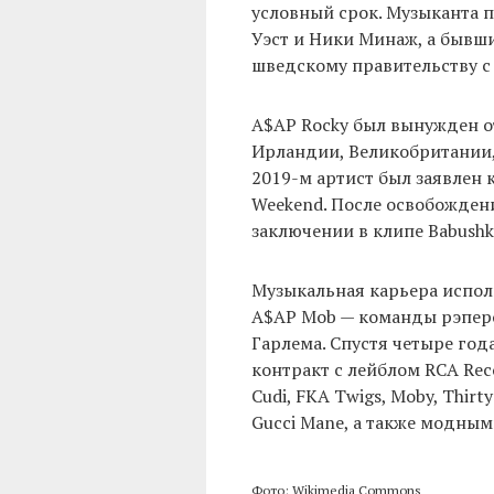
условный срок. Музыканта п
Уэст и Ники Минаж, а бывш
шведскому правительству с
A$AP Rocky был вынужден о
Ирландии, Великобритании,
2019-м артист был заявлен 
Weekend. После освобожден
заключении в клипе Babushka
Музыкальная карьера исполн
A$AP Mob — команды рэперо
Гарлема. Спустя четыре года
контракт с лейблом RCA Rec
Cudi, FKA Twigs, Moby, Thirty
Gucci Mane, а также модными
Фото: Wikimedia Commons