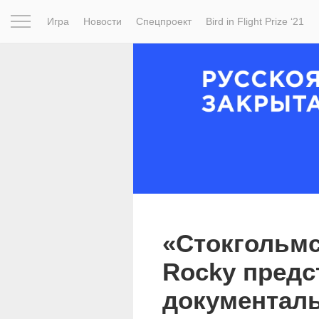
Игра
Новости
Спецпроект
Bird in Flight Prize ‘21
Вдохновение
Почему это шедевр
Мир
Фотопрое
«Стокгольмс
Rocky предс
документал