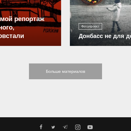
ямой репортаж
ного,
Фотопроект
овстали
Донбасс не для д
Больше материалов