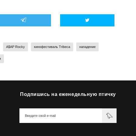
A$AP Rocky
кинофестиваль Tribeca
нападение
я
Подпишись на еженедельную птичку