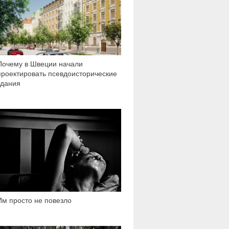
Почему в Швеции начали
проектировать псевдоисторические
здания
2 349
Им просто не повезло