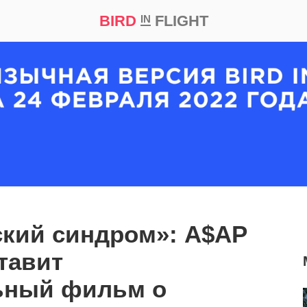
BIRD
FLIGHT
IN
кт
Репортаж
кий синдром»: A$AP
тавит
ьный фильм о