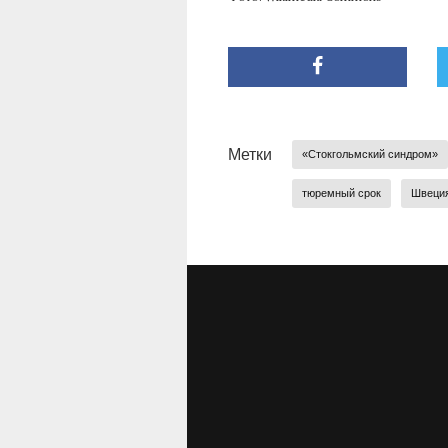
Метки
«Стокгольмский синдром»
тюремный срок
Швеци