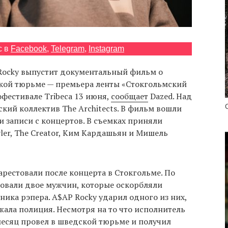
с в
Facebook
,
Telegram
,
Instagram
Rocky выпустит документальный фильм о
кой тюрьме — премьера ленты «Стокгольмский
фестивале Tribeca 13 июня,
сообщает
Dazed. Над
кий коллектив The Architects. В фильм вошли
 записи с концертов. В съемках приняли
ler, The Creator, Ким Кардашьян и Мишель
арестовали после концерта в Стокгольме. По
довали двое мужчин, которые оскорбляли
ника рэпера. A$AP Rocky ударил одного из них,
жала полиция. Несмотря на то что исполнитель
месяц провел в шведской тюрьме и получил